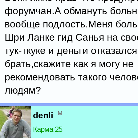
форумчан.А обмануть больн
вообще подлость.Меня больн
Шри Ланке гид Санья на св
тук-ткуке и деньги отказался
брать,скажите как я могу не
рекомендовать такого чело
людям?
м
denli
Карма 25