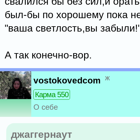
свалился бы без сил,и орат
был-бы по хорошему пока н
"ваша светлость,вы забыли!
А так конечно-вор.
ж
vostokovedcom
Карма 550
О себе
джаггернаут