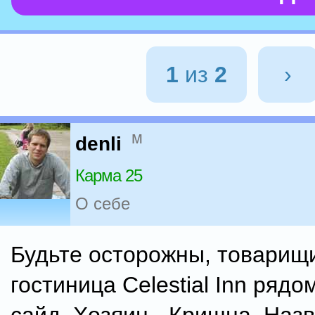
1
из
2
›
м
denli
Карма 25
О себе
Будьте осторожны, товарищи
гостиница Celestial Inn рядо