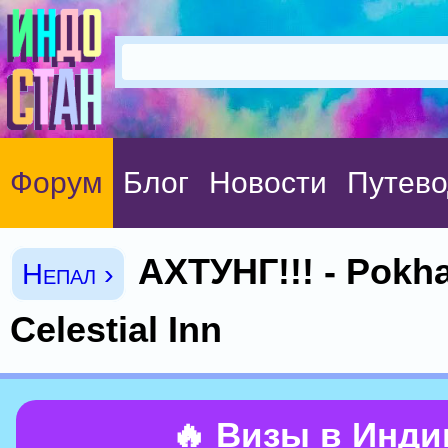
Форум
Блог
Новости
Путево
АХТУНГ!!! - Pokha
Непал ›
Celestial Inn
🔥 Визы в Инд