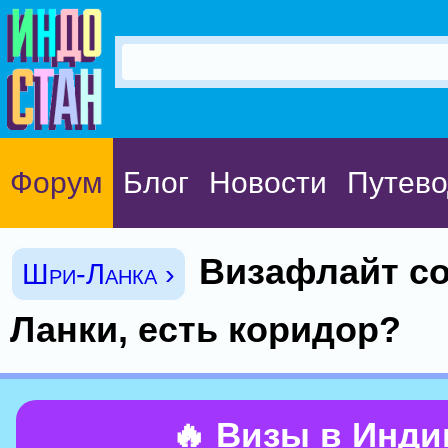
Форум
Блог
Новости
Путево
Визафлайт с
Шри-Ланка ›
Ланки, есть коридор?
🔥 Визы в Инд