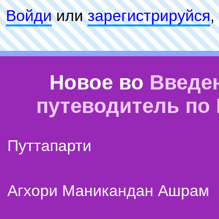
Войди
или
зарeгиcтpируйся
,
Новое во
Введе
путеводитель по
Путтапарти
Агхори Маникандан Ашрам