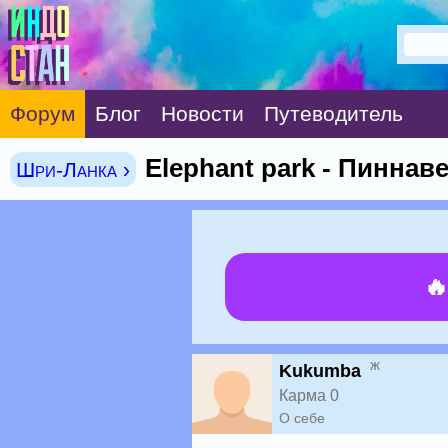
Форум
Блог
Новости
Путеводитель
Elephant park - Пиннав
Шри-Ланка ›

ж
Kukumba
Карма 0
О себе