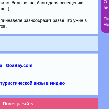
От
авило, больше, но, благодаря освещению,
ви
ше :)
По
 пиннавеле разнообразит разве что ужин в
Не
тов.
а | GoaBay.com
туристической визы в Индию
Помощь сайту