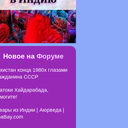
Новое на
Форуме
кистан конца 1980х глазами
ажданина СССР
атоки Хайдарабада,
могите!
вары из Индии | Аюрведа |
aBay.com