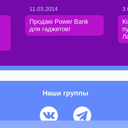
11.03.2014
3.
Продаю Power Bank
К
для гаджетов!
п
Л
Наши группы