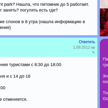
t park? Нашла, что питомник до 5 работает.
 занять? погулять есть где?
ние слонов в 8 утра (нашла информацию в
ения)
Ответить
1.09.2012
✎
Па
ия туристами с 8:30 до 18:00
гр
Зн
ня и с 14 до 16
по
:00
То
Go
е отменяется.