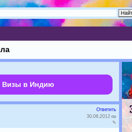
ела
 Визы в Индию
Ответить
30.08.2012
✎