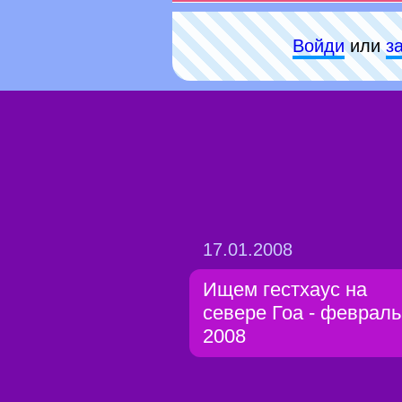
Войди
или
з
17.01.2008
Ищем гестхаус на
севере Гоа - февраль
2008