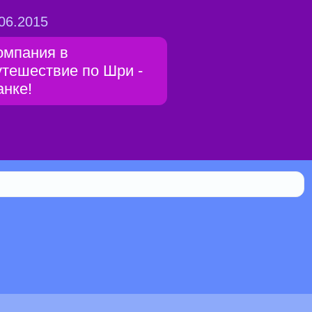
06.2015
омпания в
утешествие по Шри -
анке!