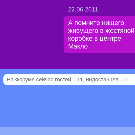
22.06.2011
А помните нищего,
живущего в жестяной
коробке в центре
Макло
На Форуме сейчас гостей – 11, индостанцев – 0