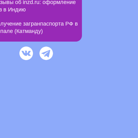
зывы об inzd.ru: оформление
з в Индию
лучение загранпаспорта РФ в
пале (Катманду)