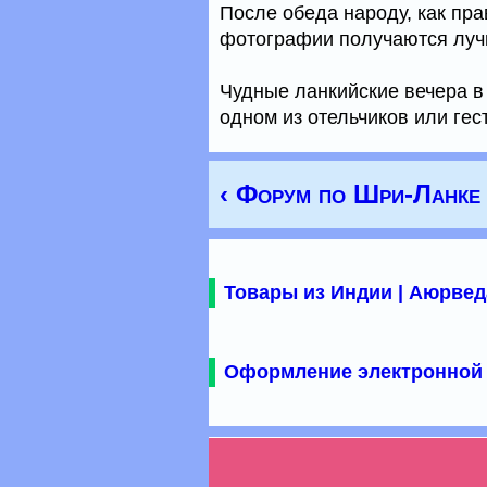
После обеда народу, как пр
фотографии получаются луч
Чудные ланкийские вечера в
одном из отельчиков или гес
‹ Форум по Шри-Ланке
Товары из Индии | Аюрвед
Оформление электронной 