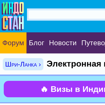
Форум
Блог
Новости
Путево
Электронная 
Шри-Ланка ›
🔥 Визы в Инд