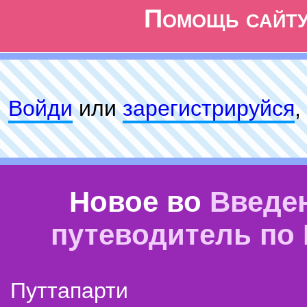
Помощь сайт
Войди
или
зарeгиcтpируйся
,
Новое во
Введе
путеводитель по
Путтапарти