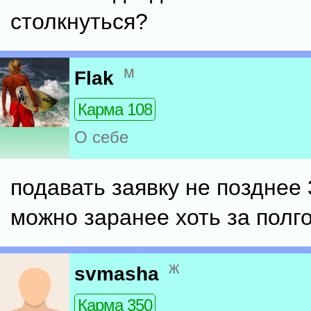
столкнуться?
м
Flak
Карма 108
О себе
подавать заявку не позднее 
можно заранее хоть за полг
ж
svmasha
Карма 350