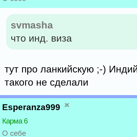
svmasha
что инд. виза
тут про ланкийскую ;-) Инди
такого не сделали
ж
Esperanza999
Карма 6
О себе