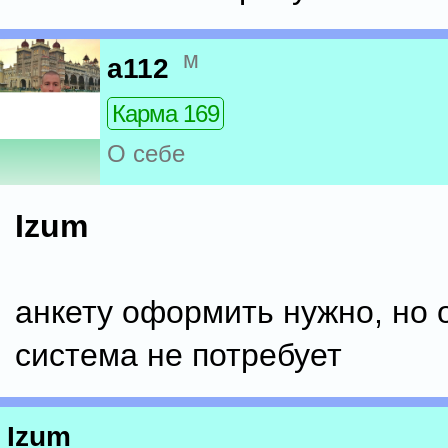
м
a112
Карма 169
О себе
Izum
анкету оформить нужно, но 
система не потребует
Izum