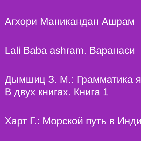
Агхори Маникандан Ашрам
Lali Baba ashram. Варанаси
Дымшиц З. М.: Грамматика я
В двух книгах. Книга 1
Харт Г.: Морской путь в Инд