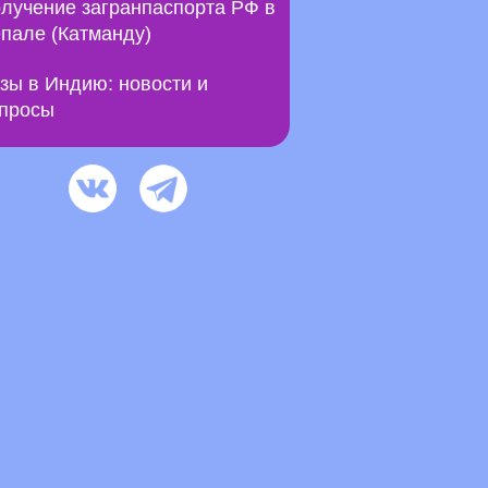
лучение загранпаспорта РФ в
пале (Катманду)
зы в Индию: новости и
просы