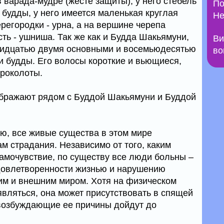
в варада-мудре (жесте защиты), у него стебель
По
о будды, у него имеется маленькая круглая
Не
регородки - урна, а на вершине черепа
ть - ушниша. Так же как и Будда Шакьямуни,
Ви
идцатью двумя основными и восемьюдесятью
во
 будды. Его волосы короткие и вьющиеся,
проколоты.
бражают рядом с Буддой Шакьямуни и Буддой
ю, все живые существа в этом мире
 страдания. Независимо от того, каким
амочувствие, по существу все люди больны –
удовлетворенности жизнью и нарушению
им и внешним миром. Хотя на физическом
являться, она может присутствовать в спящей
 возбуждающие ее причины дойдут до