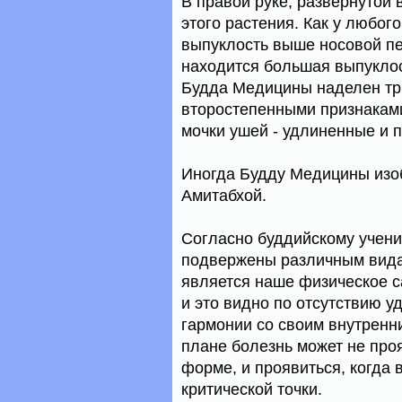
В правой руке, развернутой 
этого растения. Как у любог
выпуклость выше носовой пе
находится большая выпуклос
Будда Медицины наделен тр
второстепенными признаками
мочки ушей - удлиненные и 
Иногда Будду Медицины изо
Амитабхой.
Согласно буддийскому учени
подвержены различным видам
является наше физическое с
и это видно по отсутствию 
гармонии со своим внутренн
плане болезнь может не про
форме, и проявиться, когда
критической точки.