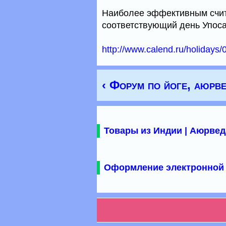
Наиболее эффективным счит
соответствующий день Упоса
http://www.calend.ru/holidays/
‹ Форум по йоге, аюрве
Товары из Индии | Аюрвед
Оформление электронной 