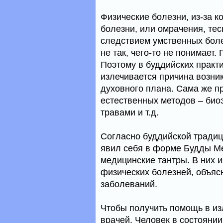
Физические болезни, из-за к
болезни, или омрачения, те
следствием умственных болез
не так, чего-то не понимает
Поэтому в буддийских практ
излечивается причина возни
духовного плана. Сама же п
естественных методов – био
травами и т.д.
Согласно буддийской тради
явил себя в форме Будды Ме
медицинские тантры. В них 
физических болезней, объяс
заболеваний.
Чтобы получить помощь в из
врачей. Человек в состоянии