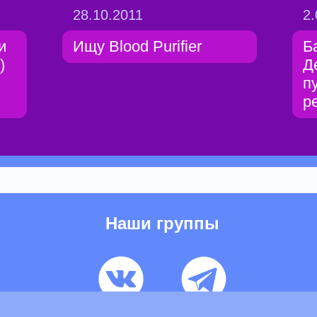
28.10.2011
2.
и
Ищу Blood Purifier
Б
)
Д
ю
п
р
Наши группы