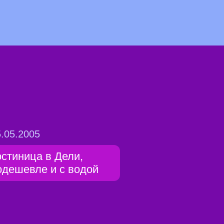
.05.2005
остиница в Дели,
одешевле и с водой