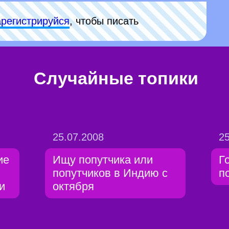
арeгиcтpируйся
, чтобы писать
Случайные топики
25.07.2008
25
ие
Ищу попутчика или
Г
попутчиков в Индию с
п
и
октября