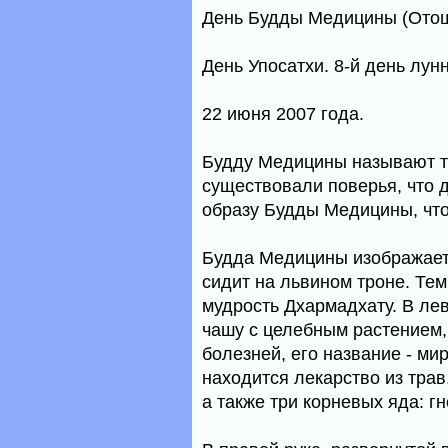
День Будды Медицины (Отош
День Упосатхи. 8-й день лун
22 июня 2007 года.
Будду Медицины называют т
существовали поверья, что д
образу Будды Медицины, что
Будда Медицины изображает
сидит на львином троне. Тем
мудрость Дхармадхату. В лев
чашу с целебным растением,
болезней, его название - мир
находится лекарство из трав
а также три корневых яда: г