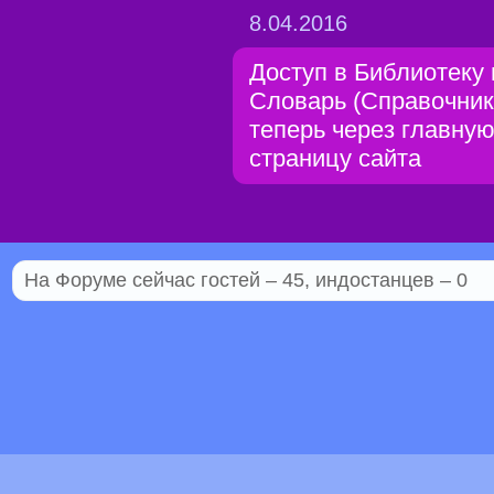
8.04.2016
Доступ в Библиотеку 
Словарь (Справочник
теперь через главну
страницу сайта
На Форуме сейчас гостей – 45, индостанцев – 0