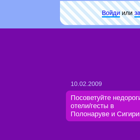
Войди
или
з
10.02.2009
Посоветуйте недорог
отели/гесты в
Полонаруве и Сигири