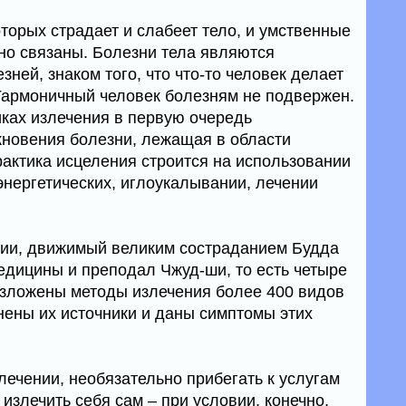
оторых страдает и слабеет тело, и умственные
сно связаны. Болезни тела являются
ней, знаком того, что что-то человек делает
. Гармоничный человек болезням не подвержен.
иках излечения в первую очередь
кновения болезни, лежащая в области
рактика исцеления строится на использовании
энергетических, иглоукалывании, лечении
ции, движимый великим состраданием Будда
дицины и преподал Чжуд-ши, то есть четыре
изложены методы излечения более 400 видов
нены их источники и даны симптомы этих
лечении, необязательно прибегать к услугам
 излечить себя сам – при условии, конечно,