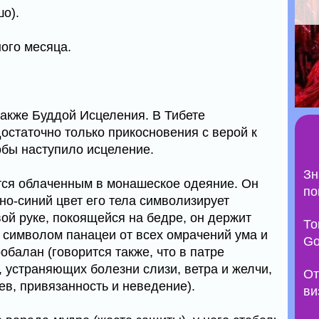
о).
ного месяца.
акже Буддой Исцеления. В Тибете
остаточно только прикосновения с верой к
бы наступило исцеление.
Зн
ся облаченным в монашеское одеяние. Он
по
но-синий цвет его тела символизирует
ой руке, покоящейся на бедре, он держит
То
 символом панацеи от всех омрачений ума и
Go
обалан (говорится также, что в патре
, устраняющих болезни слизи, ветра и желчи,
От
нев, привязанность и неведение).
ви