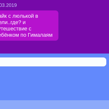
03.2019
айк с люлькой в
ели..где? и
утешествие с
ебёнком по Гималаям