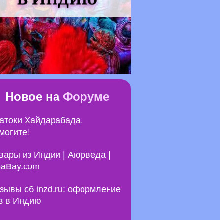
Новое на
Форуме
атоки Хайдарабада,
могите!
вары из Индии | Аюрведа |
aBay.com
зывы об inzd.ru: оформление
з в Индию