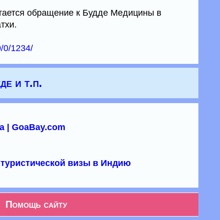
ается обращение к Будде Медицины в
тхи.
0/0/1234/
де и т.п.
а | GoaBay.com
туристической визы в Индию
Помощь сайту