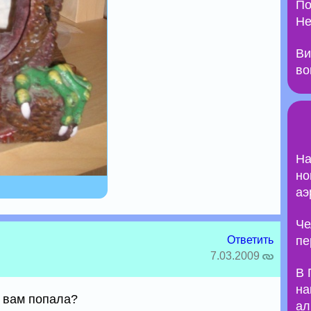
По
Не
Ви
во
На
но
аэ
Че
Ответить
пе
7.03.2009
В 
на
к вам попала?
ал