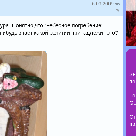
6.03.2009
✎
ура. Понятно,что "небесное погребение"
нибудь знает какой религии принадлежит это?
Зн
по
То
Go
От
ви