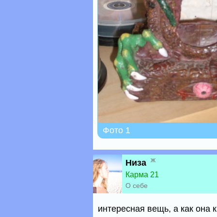
Фото 1
ж
Низа
Карма 21
О себе
интересная вещь, а как она 