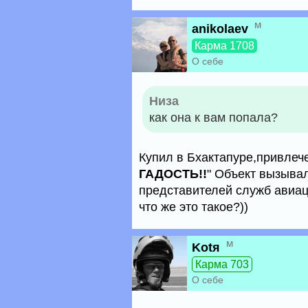
м
anikolaev
Карма 1708
О себе
Низа
как она к вам попала?
Купил в Бхактапуре,привлеч
ГАДОСТЬ!!
" Объект вызыва
представителей служб авиац
что же это такое?))
м
Kotя
Карма 703
О себе