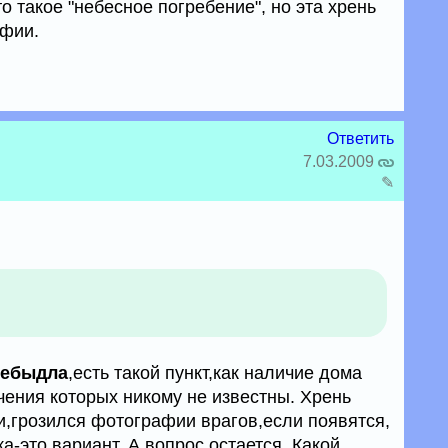
то такое "небесное погребение", но эта хрень
афии.
Ответить
7.03.2009
✎
небыдла
,есть такой пункт,как наличие дома
чения которых никому не известны. Хрень
ти,грозился фотографии врагов,если появятся,
ка-это вариант. А вопрос остается. Какой