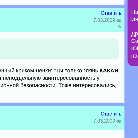
На
Ответить
Ин
7.03.2009
✎
Др
Са
ЮН
на
енный криком Ленки:-"Ты только глянь
КАКАЯ
л неподдельную заинтересованность у
ионной безопасности. Тоже интересовались,
Ответить
7.03.2009