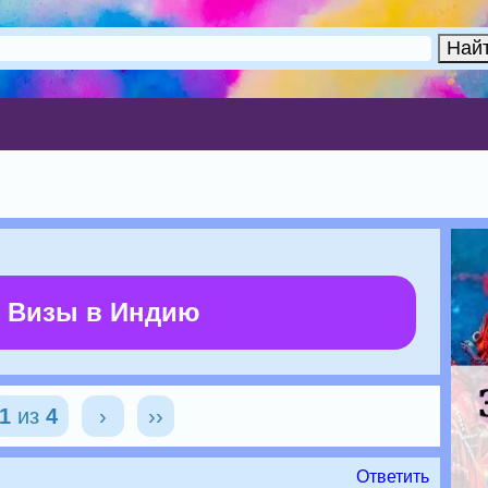
 Визы в Индию
1
из
4
›
››
Ответить