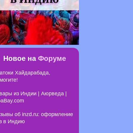
Новое на
Форуме
атоки Хайдарабада,
могите!
вары из Индии | Аюрведа |
aBay.com
зывы об inzd.ru: оформление
з в Индию