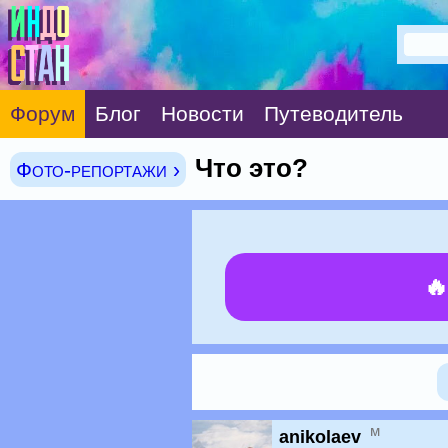
Форум
Блог
Новости
Путеводитель
Что это?
Фото-репортажи ›

м
anikolaev