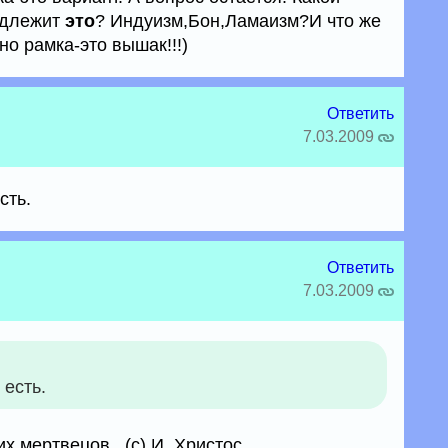
адлежит
это
? Индуизм,Бон,Ламаизм?И что же
но рамка-это вышак!!!)
Ответить
7.03.2009
сть.
Ответить
7.03.2009
 есть.
х мертвецов...(с) И. Христос.