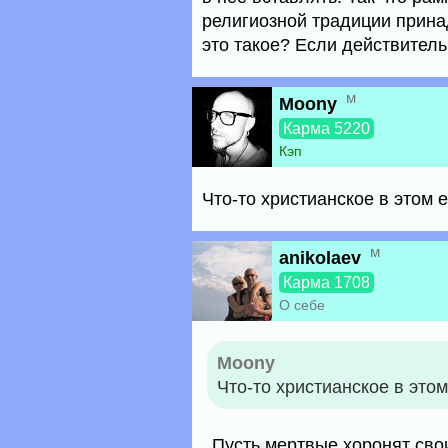
религиозной традиции прин
это такое? Если действитель
м
Moony
Карма 5220
Кэп
Что-то христианское в этом е
м
anikolaev
Карма 1708
О себе
Moony
Что-то христианское в этом
..Пусть мертвые хоронят свои