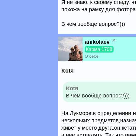
Я не знаю, к своему стыду, ч
похожа на рамку для фотор
В чем вообще вопрос?)))
м
anikolaev
Карма 1708
О себе
Kotя
Kotя
В чем вообще вопрос?)))
На Лукморе,в определении
нескольких предметов,назна
живет у моего друга,он,кста
в нее вставлять. Так что рам