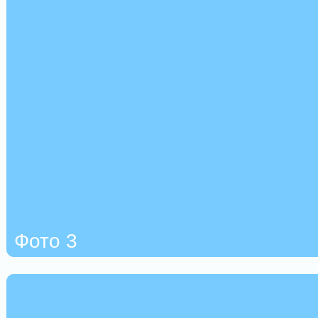
Фото 3