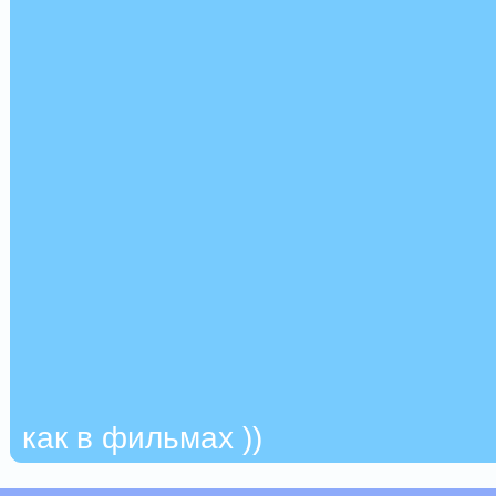
как в фильмах ))