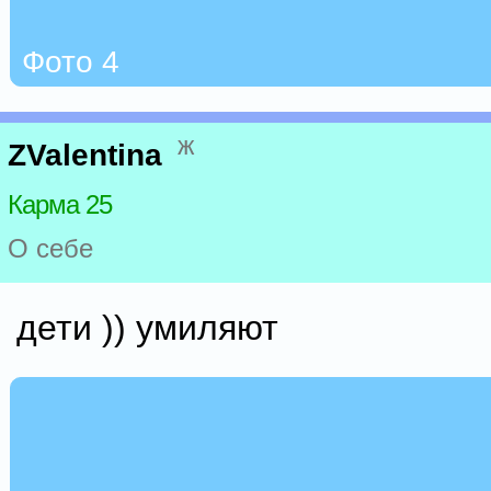
Фото 4
ж
ZValentina
Карма 25
О себе
дети )) умиляют