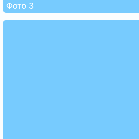
Фото 3