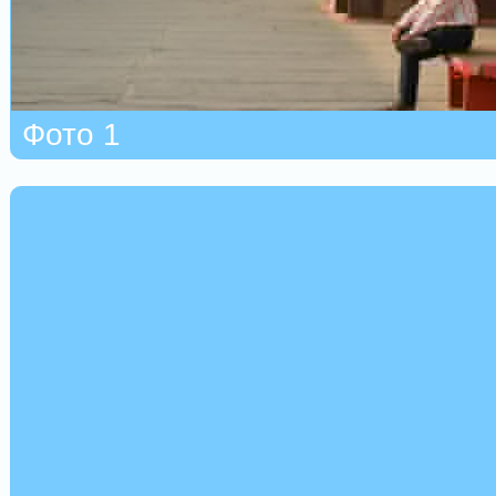
Фото 1