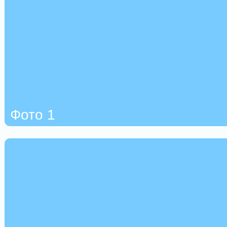
Фото 1