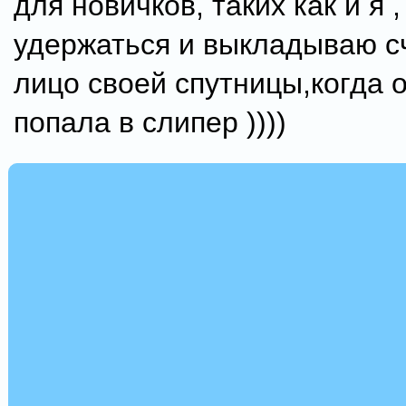
для новичков, таких как и я 
удержаться и выкладываю с
лицо своей спутницы,когда 
попала в слипер ))))