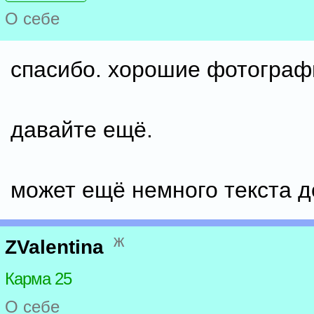
О себе
спасибо. хорошие фотографи
давайте ещё.
может ещё немного текста 
ж
ZValentina
Карма 25
О себе