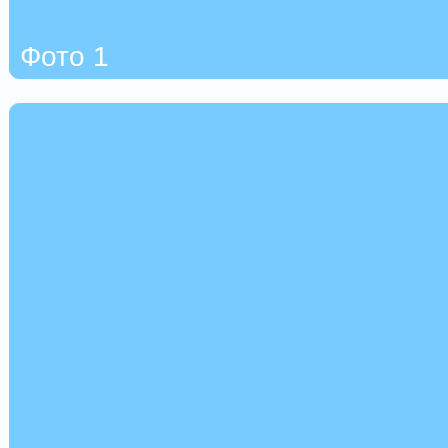
Фото 1