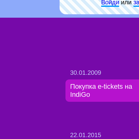
Войди
или
з
30.01.2009
Покупка e-tickets на
IndiGo
22.01.2015