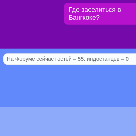
Где заселиться в
Бангкоке?
На Форуме сейчас гостей – 55, индостанцев – 0
© 2005–2026 Индостан.гуру
18+
Пол