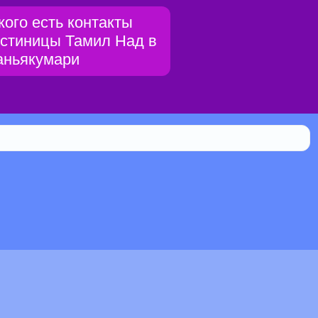
 кого есть контакты
остиницы Тамил Над в
аньякумари
Библиотека
0.112% мистической силы