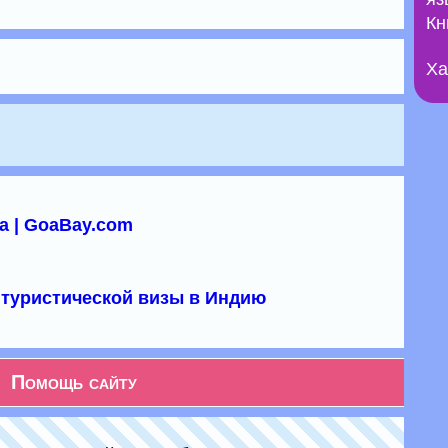
Кн
Ха
а | GoaBay.com
туристической визы в Индию
Помощь сайту