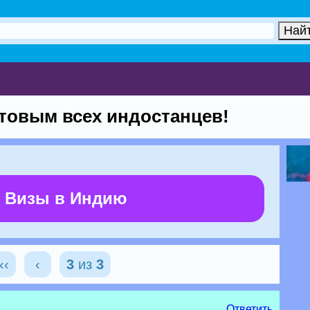
товым всех индостанцев!
 Визы в Индию
‹‹
‹
3
из
3
Ответить