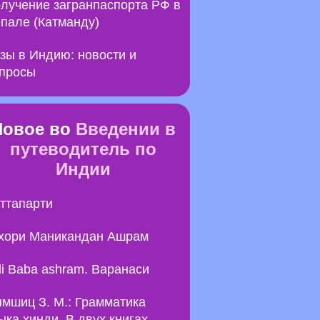
лучение загранпаспорта РФ в
пале (Катманду)
зы в Индию: новости и
просы
Новое во
Введении в
путеводитель по
Индии
ттапарти
хори Маникандан Ашрам
li Baba ashram. Варанаси
мшиц З. М.: Грамматика
ыка хинди. В двух книгах.