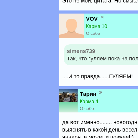
Это не мои, цитата. Но смысл
м
VOV
Карма 10
О себе
simens739
Так, что гуляем пока на пол
....И то правда......ГУЛЯЕМ!
ж
Тарин
Карма 4
О себе
да вот именно........ нового
выяснять в какой день весел
января, а может и позжее!:)