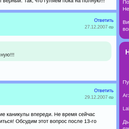
 верный. Так, что гуляем пока на полную!!!
По
Не
Ответить
Ви
27.12.2007
во
ную!!!
Пу
Ответить
Аг
29.12.2007
La
дние каникулы впереди. Не время сейчас
иться! Обсудим этот вопрос после 13-го
Ды
яз