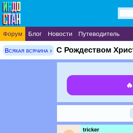
Форум
Блог
Новости
Путеводитель
С Рождеством Хрис
Всякая всячина ›

tricker