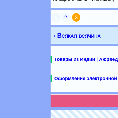
1
2
3
‹ Всякая всячина
Товары из Индии | Аюрвед
Оформление электронной 