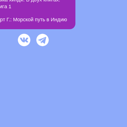
ига 1
рт Г.: Морской путь в Индию