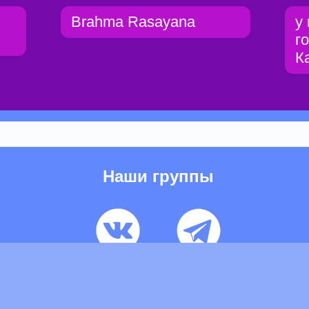
Brahma Rasayana
у
г
К
Наши группы
ьзовательское соглашение
Pеклaма
Контакты