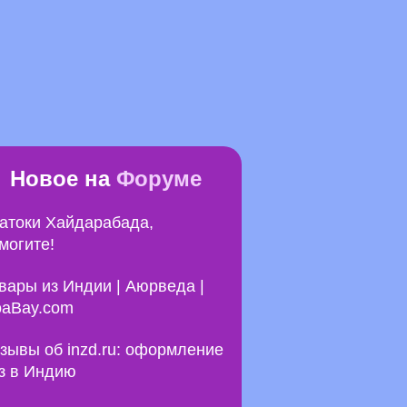
Новое на
Форуме
атоки Хайдарабада,
могите!
вары из Индии | Аюрведа |
aBay.com
зывы об inzd.ru: оформление
з в Индию