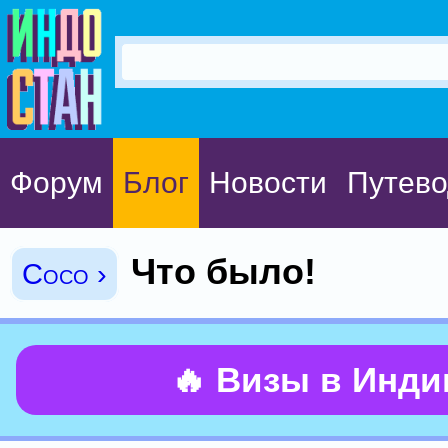
Форум
Блог
Новости
Путево
Что было!
Coco ›
🔥 Визы в Инд