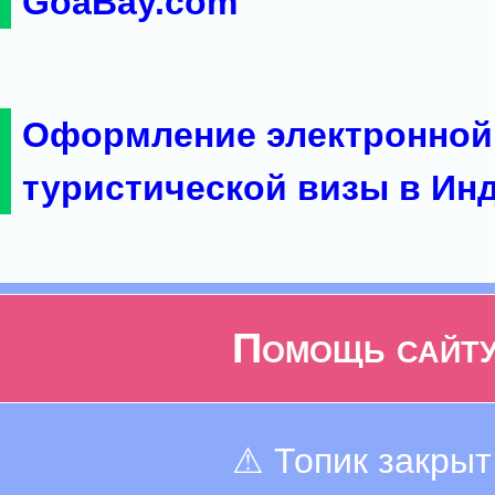
GoaBay.com
Оформление электронной
туристической визы в Ин
Помощь сайт
⚠ Топик закрыт