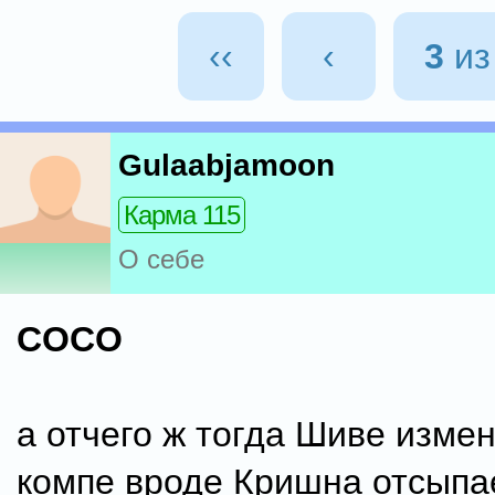
‹‹
‹
3
и
Gulaabjamoon
Карма 115
О себе
COCO
а отчего ж тогда Шиве изме
компе вроде Кришна отсыпа