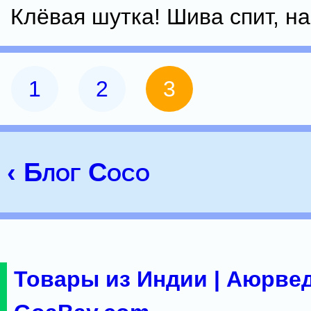
Клёвая шутка! Шива спит, н
1
2
3
‹ Блог Coco
Товары из Индии | Аюрвед