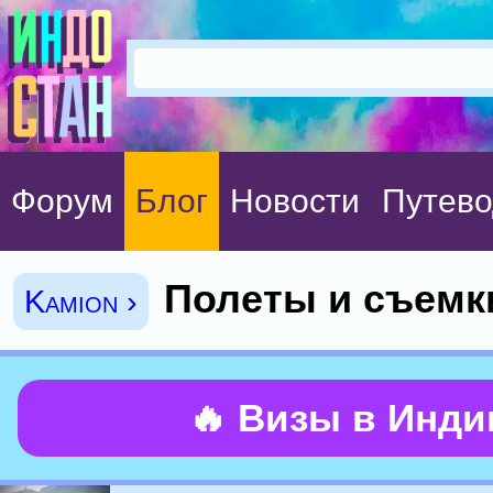
Форум
Блог
Новости
Путево
Полеты и съемк
Kamion ›
🔥 Визы в Инд