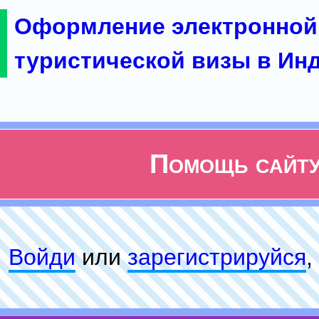
Оформление электронной
туристической визы в Ин
Помощь сайт
Войди
или
зарeгиcтpируйся
,