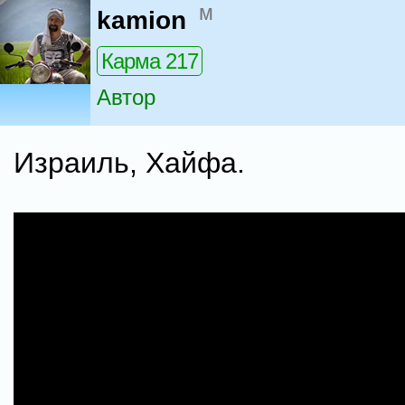
м
kamion
Карма 217
Автор
Израиль, Хайфа.