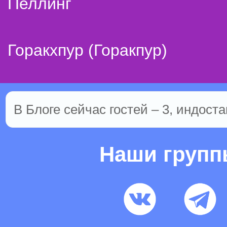
Пеллинг
Горакхпур (Горакпур)
В Блоге сейчас гостей – 3, индоста
Наши груп