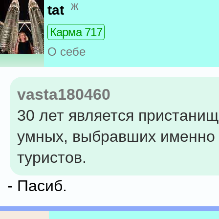
ж
tat
Карма 717
О себе
vasta180460
30 лет является пристани
умных, выбравших именно 
туристов.
- Пасиб.