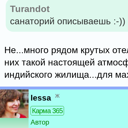
Turandot
санаторий описываешь :-))
Не...много рядом крутых оте
них такой настоящей атмос
индийского жилища...для мах
ж
lessa
Карма 365
Автор