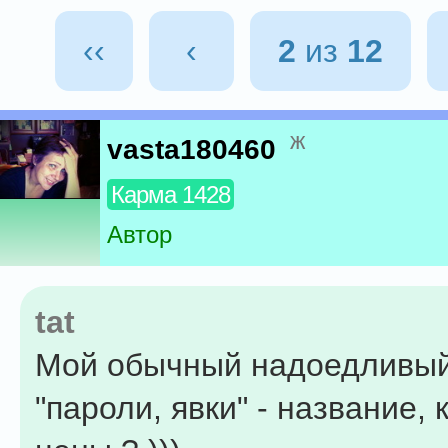
‹‹
‹
2
из
12
ж
vasta180460
Карма 1428
Автор
tat
Мой обычный надоедливый
"пароли, явки" - название,