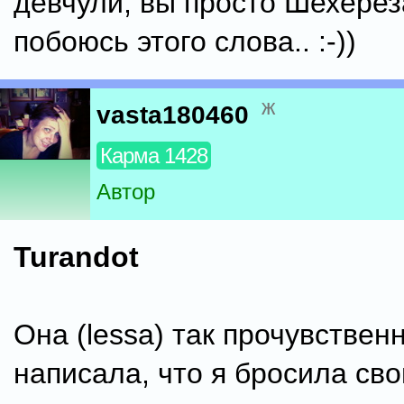
девчули, вы просто Шехерез
побоюсь этого слова.. :-))
ж
vasta180460
Карма 1428
Автор
Turandot
Она (lessa) так прочувствен
написала, что я бросила сво