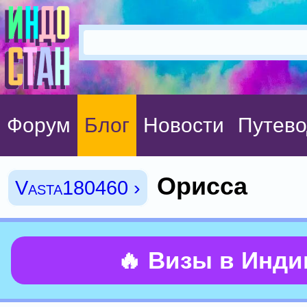
Форум
Блог
Новости
Путево
Орисса
Vasta180460 ›
🔥 Визы в Инд