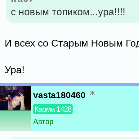
с новым топиком...ура!!!!
И всех со Старым Новым Го
Ура!
ж
vasta180460
Карма 1428
Автор