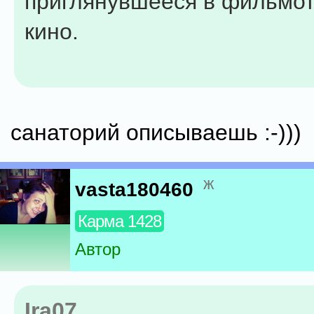
приглянувшееся в фильмот
кино.
санаторий описываешь :-)))
ж
vasta180460
Карма 1428
Автор
Ira07