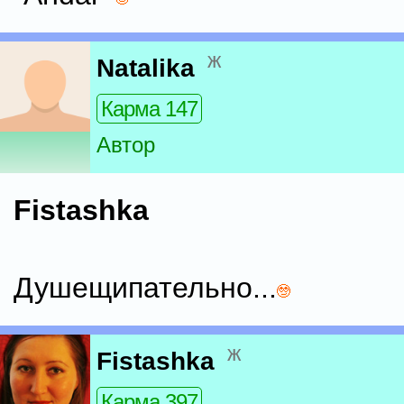
ж
Natalika
Карма 147
Автор
Fistashka
Душещипательно...
ж
Fistashka
Карма 397