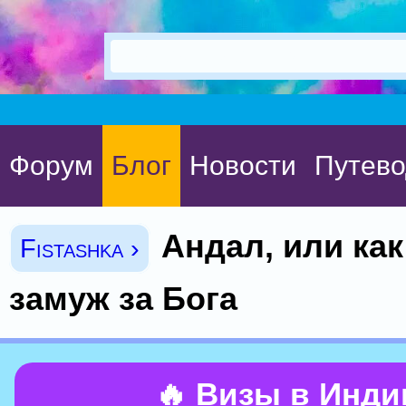
Форум
Блог
Новости
Путево
Андал, или ка
Fistashka ›
замуж за Бога
🔥 Визы в Инд