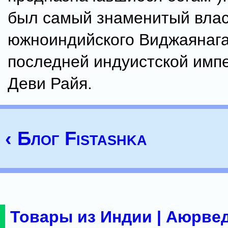
был самый знаменитый вла
южноиндийского Виджаянага
последней индуистской имп
Деви Райя.
‹ Блог Fistashka
Товары из Индии | Аюрвед