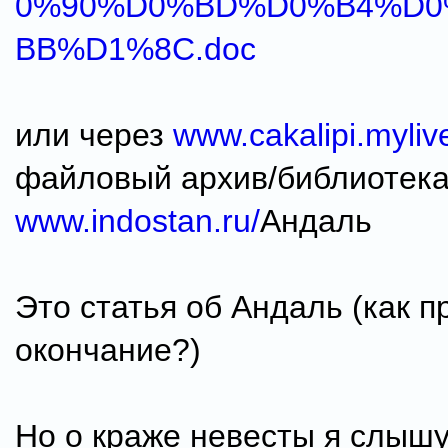
0%90%D0%BD%D0%B4%D0
BB%D1%8C.doc
или через
www.cakalipi.myli
файловый архив/библиотека
www.indostan.ru/
Андаль
Это статья об Андаль (как 
окончание?)
Но о краже невесты я слышу