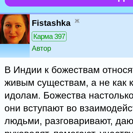
ж
Fistashka
Карма 397
Автор
В Индии к божествам относят
живым существам, а не как 
идолам. Божества настолько
они вступают во взаимодейс
людьми, разговаривают, даю