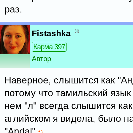
раз.
ж
Fistashka
Карма 397
Автор
Наверное, слышится как "Ан
потому что тамильский язык 
нем "л" всегда слышится как
аглийском я видела, было н
"Andal"