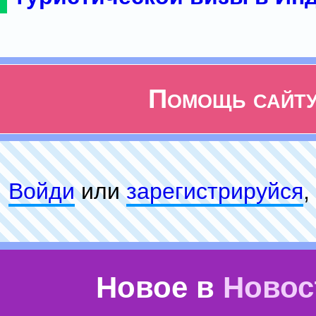
Помощь сайт
Войди
или
зарeгиcтpируйся
,
Новое в
Новос