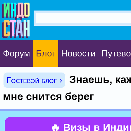
Форум
Блог
Новости
Путево
Знаешь, ка
Гостевой блог ›
мне снится берег
🔥 Визы в Инд