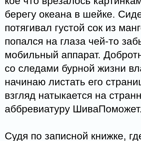
кое что врезалось картинкам
берегу океана в шейке. Сид
потягивал густой сок из манг
попался на глаза чей-то за
мобильный аппарат. Доброт
со следами бурной жизни вл
начинаю листать его страни
взгляд натыкается на стран
аббревиатуру ШиваПоможет
Судя по записной книжке, гд