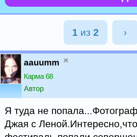
1
из
2
›
ж
aauumm
Карма 68
Автор
Я туда не попала...Фотогра
Джая с Леной.Интересно,что