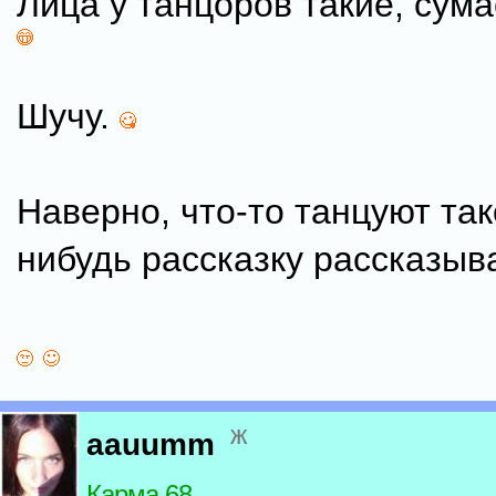
Лица у танцоров такие, сум
Шучу.
Наверно, что-то танцуют так
нибудь рассказку рассказыв
ж
aauumm
Карма 68