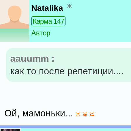
ж
Natalika
Карма 147
Автор
aauumm :
как то после репетиции....
Ой, мамоньки...