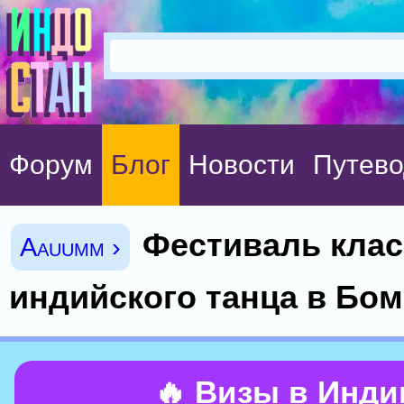
Форум
Блог
Новости
Путево
Фестиваль клас
Aauumm ›
индийского танца в Бо
🔥 Визы в Инд