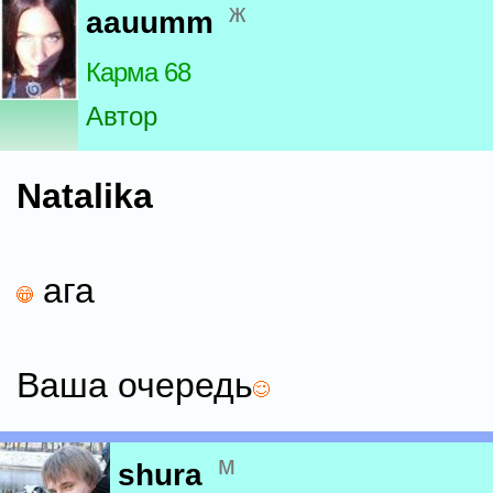
ж
aauumm
Карма 68
Автор
Natalika
ага
Ваша очередь
м
shura