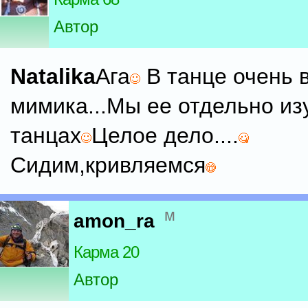
Автор
Natalika
Ага
В танце очень 
мимика...Мы ее отдельно из
танцах
Целое дело....
Сидим,кривляемся
м
amon_ra
Карма 20
Автор