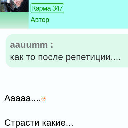
Карма 347
Автор
aauumm :
как то после репетиции....
Ааааа....
Страсти какие...