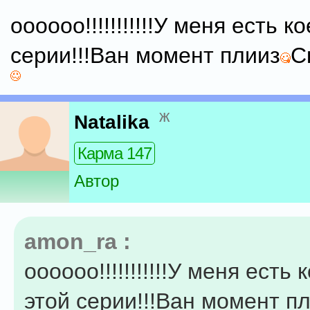
оооооо!!!!!!!!!!!У меня есть к
серии!!!Ван момент плииз
С
ж
Natalika
Карма 147
Автор
amon_ra :
оооооо!!!!!!!!!!!У меня есть 
этой серии!!!Ван момент п