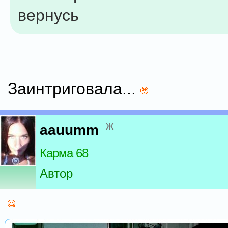
вернусь
Заинтриговала...
ж
aauumm
Карма 68
Автор