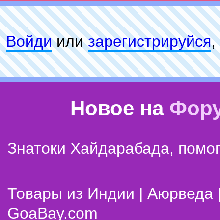
Войди
или
зарeгиcтpируйся
,
Новое на
Фор
Знатоки Хайдарабада, помог
Товары из Индии | Аюрведа 
GoaBay.com