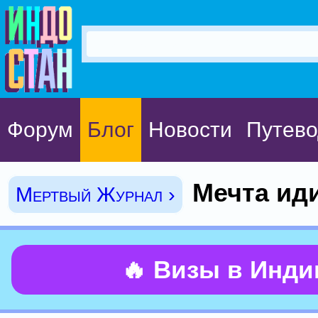
Форум
Блог
Новости
Путево
Мечта ид
Мертвый Журнал ›
🔥 Визы в Инд