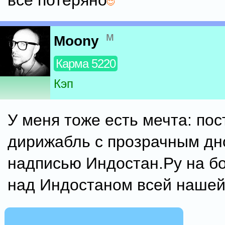
всё потеряно
м
Moony
Карма 5220
Кэп
У меня тоже есть мечта: пос
дирижабль с прозрачным дн
надписью Индостан.Ру на бо
над Индостаном всей нашей