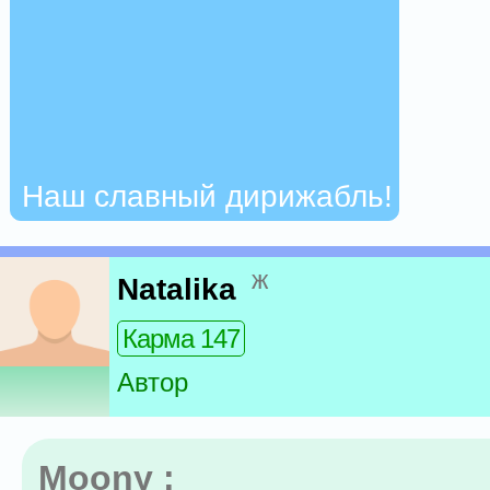
Наш славный дирижабль!
ж
Natalika
Карма 147
Автор
Moony :