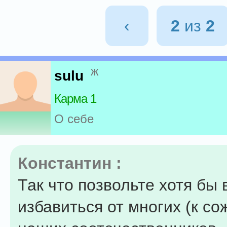
‹
2
из
2
ж
sulu
Карма 1
О себе
Константин :
Так что позвольте хотя бы 
избавиться от многих (к с