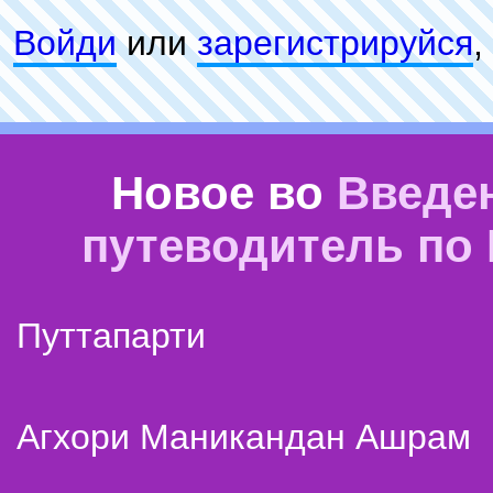
Войди
или
зарeгиcтpируйся
,
Новое во
Введе
путеводитель по
Путтапарти
Агхори Маникандан Ашрам