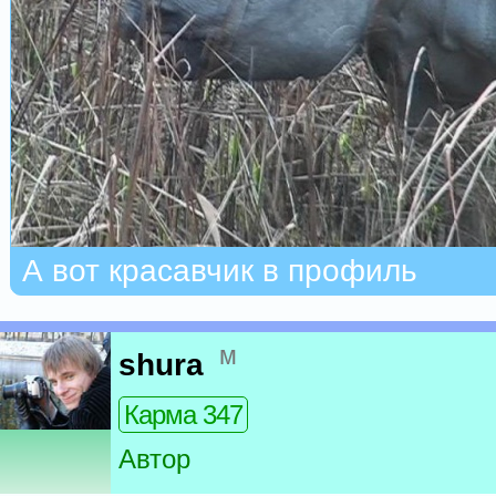
А вот красавчик в профиль
м
shura
Карма 347
Автор