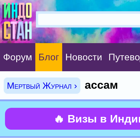
Форум
Блог
Новости
Путево
ассам
Мертвый Журнал ›
🔥 Визы в Инд