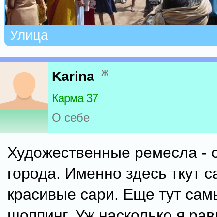
Улица
ж
Karina
Карма 37
О себе
Художественные ремесла - с
города. Именно здесь ткут 
красивые сари. Еще тут са
шоппинг. Уж насколько я ра