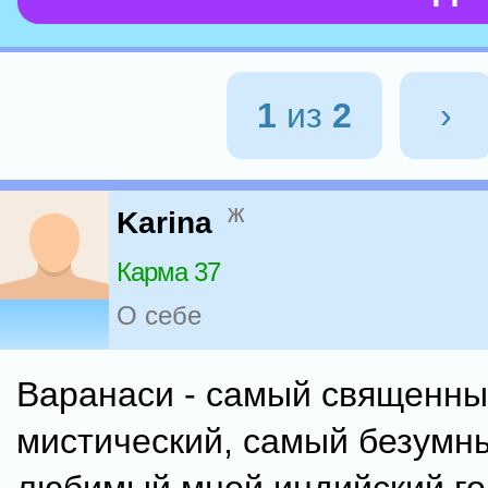
1
из
2
›
ж
Karina
Карма 37
О себе
Варанаси - самый священны
мистический, самый безумн