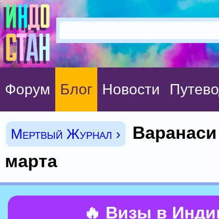
Форум
Блог
Новости
Путево
Варанаси 
Мертвый Журнал ›
марта
🔥 Визы в Инд