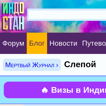
Форум
Блог
Новости
Путево
Слепой
Мертвый Журнал ›
🔥 Визы в Инд