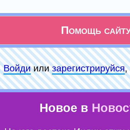
Помощь сайт
Войди
или
зарeгиcтpируйся
,
Новое в
Новос