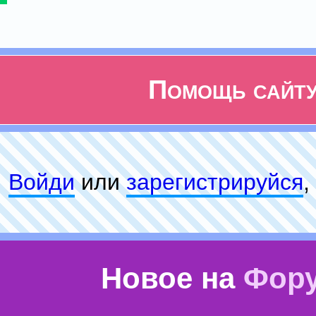
Помощь сайт
Войди
или
зарeгиcтpируйся
,
Новое на
Фор