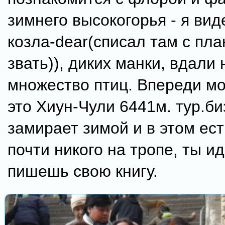
зимнего высокогорья - я вид
козла-dear(списал там с пла
звать)), диких манки, вдали 
множество птиц. Впереди м
это Хиун-Чули 6441м. тур.би
замирает зимой и в этом ест
почти никого на тропе, ты и
пишешь свою книгу.