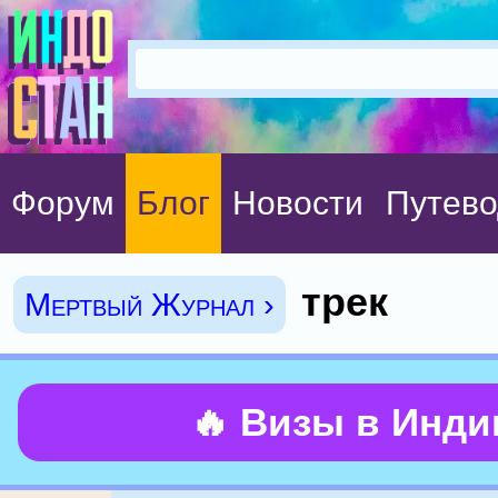
Форум
Блог
Новости
Путево
трек
Мертвый Журнал ›
🔥 Визы в Инд