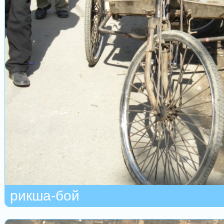
рикша-бой