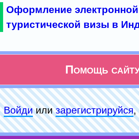
Оформление электронной
туристической визы в Ин
Помощь сайт
Войди
или
зарeгиcтpируйся
,