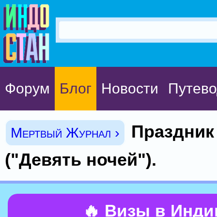
Форум
Блог
Новости
Путево
Праздник
Мертвый Журнал ›
("Девять ночей").
🔥 Визы в Инд