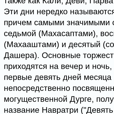
также как Кали, Деви, Парва
Эти дни нередко называются
причем самыми значимыми 
седьмой (Махасаптами), во
(Махааштами) и десятый (с
Дашера). Основные торжест
приходятся на вечер и ночь,
первые девять дней месяца
непосредственно посвящен
могущественной Дурге, пол
название Навратри ("Девять 