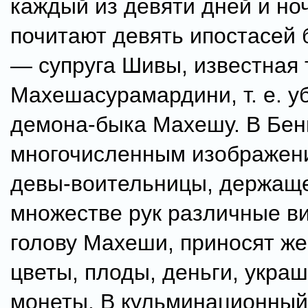
каждый из девяти дней и но
почитают девять ипостасей 
— супруга Шивы, известная 
Махешасурамардини, т. е. 
демона-быка Махешу. В Бенг
многочисленным изображен
девы-воительницы, держащ
множестве рук различные в
голову Махеши, приносят ж
цветы, плоды, деньги, укра
монеты. В кульминационный