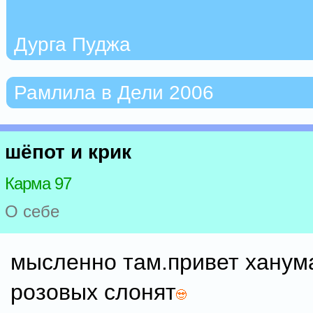
Дурга Пуджа
Рамлила в Дели 2006
шёпот и крик
Карма 97
О себе
мысленно там.привет ханум
розовых слонят