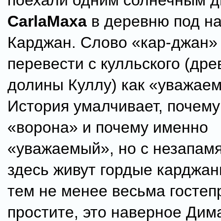
поехали одним солнечным дн
CarlaMaxa
в деревню под н
Карджан. Слово «кар-джан»
перевести с кулльского (дре
долины Куллу) как «уважае
История умалчивает, почем
«ворона» и почему именно
«уважаемый», но с незапам
здесь живут гордые карджан
тем не менее весьма гостеп
простите, это наверное Дим