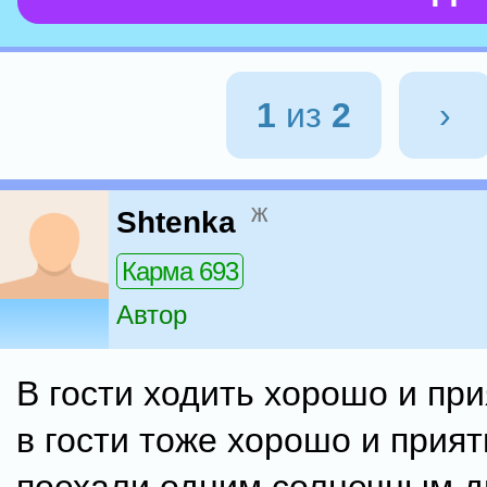
1
из
2
›
ж
Shtenka
Карма 693
Автор
В гости ходить хорошо и при
в гости тоже хорошо и прият