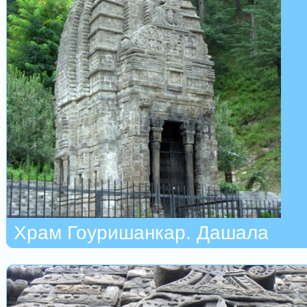
Храм Гоуришанкар. Дашала