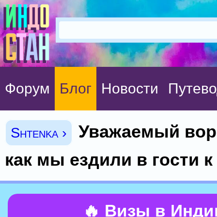
Форум
Блог
Новости
Путево
Уважаемый вор
Shtenka ›
как мы ездили в гости к
🔥 Визы в Инд