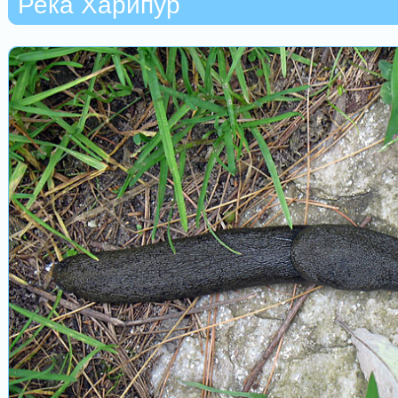
Река Харипур