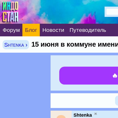
Форум
Блог
Новости
Путеводитель
15 июня в коммуне имен
Shtenka ›

ж
Shtenka