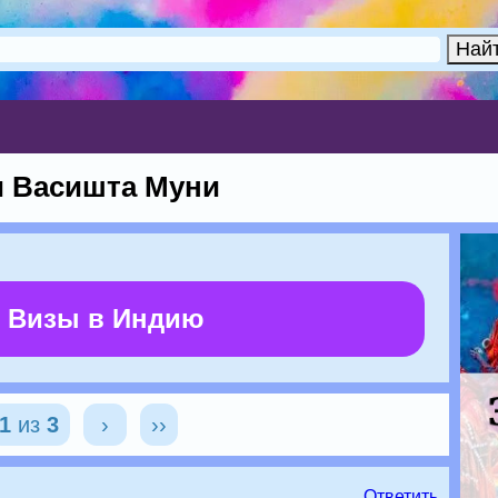
и Васишта Муни
 Визы в Индию
1
из
3
›
››
Ответить