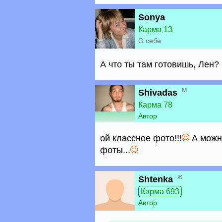
Sonya
Карма 13
О себе
А что ты там готовишь, Лен?
м
Shivadas
Карма 78
Автор
ой классное фото!!!
А можн
фоты...
ж
Shtenka
Карма 693
Автор