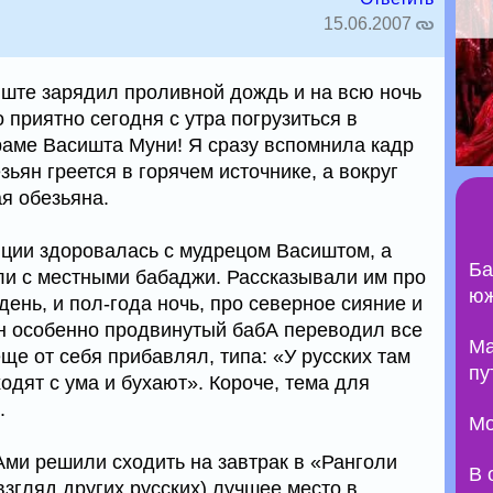
15.06.2007
ште зарядил проливной дождь и на всю ночь
 приятно сегодня с утра погрузиться в
храме Васишта Муни! Я сразу вспомнила кадр
зьян греется в горячем источнике, а вокруг
ая обезьяна.
иции здоровалась с мудрецом Васиштом, а
Ба
ли с местными бабаджи. Рассказывали им про
юж
день, и пол-года ночь, про северное сияние и
н особенно продвинутый бабА переводил все
Ma
еще от себя прибавлял, типа: «У русских там
пу
ходят с ума и бухают». Короче, тема для
.
Мо
ми решили сходить на завтрак в «Ранголи
В 
взгляд других русских) лучшее место в