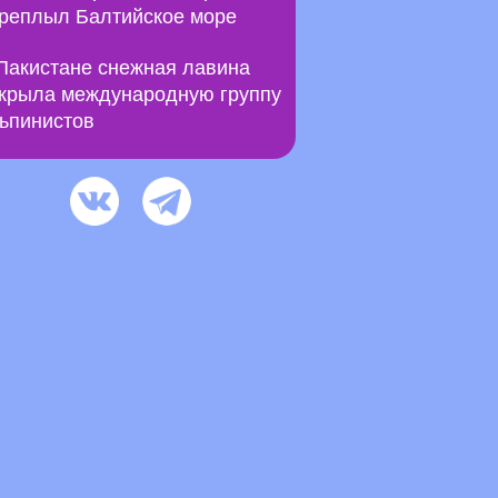
реплыл Балтийское море
Пакистане снежная лавина
крыла международную группу
ьпинистов