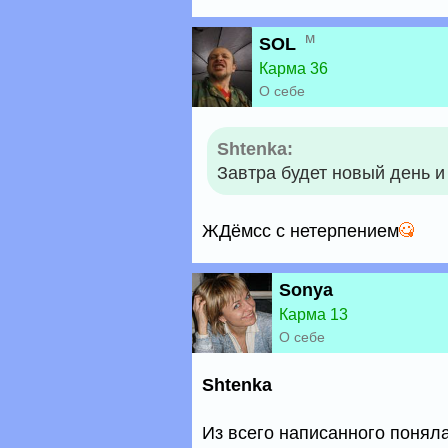
м
SOL
Карма 36
О себе
Shtenka:
Завтра будет новый день 
ЖДёмсс с нетерпением
Sonya
Карма 13
О себе
Shtenka
Из всего написанного поняла