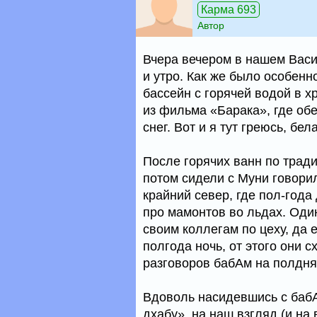
Карма 693
Автор
Вчера вечером в нашем Васи
и утро. Как же было особенно
бассейн с горячей водой в 
из фильма «Барака», где обе
снег. Вот и я тут греюсь, бел
После горячих ванн по трад
потом сидели с Муни говори
крайний север, где пол-года 
про мамонтов во льдах. Оди
своим коллегам по цеху, да 
полгода ночь, от этого они с
разговоров бабАм на полдня
Вдоволь насидевшись с бабА
дхабу», на наш взгляд (и на 