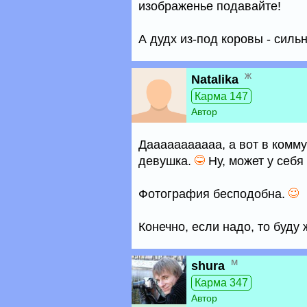
изображенье подавайте!
А дудх из-под коровы - силь
ж
Natalika
Карма 147
Автор
Дааааааааааа, а вот в комму
девушка.
Ну, может у себя 
Фотография бесподобна.
Конечно, если надо, то буду 
м
shura
Карма 347
Автор