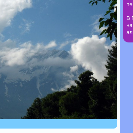
пе
В 
на
ал