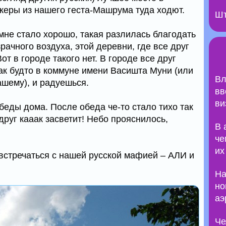
еры из нашего геста-Машрума туда ходют.
Шт
мне стало хорошо, такая разлилась благодать
зрачного воздуха, этой деревни, где все друг
Вот в городе такого нет. В городе все друг
как будто в коммуне имени Васишта Муни (или
Вл
ашему), и радуешься.
вв
ви
беды дома. После обеда че-то стало тихо так
вдруг кааак засветит! Небо прояснилось,
В 
че
их
встречаться с нашей русской мафией – АЛИ и
На
но
аэ
Че