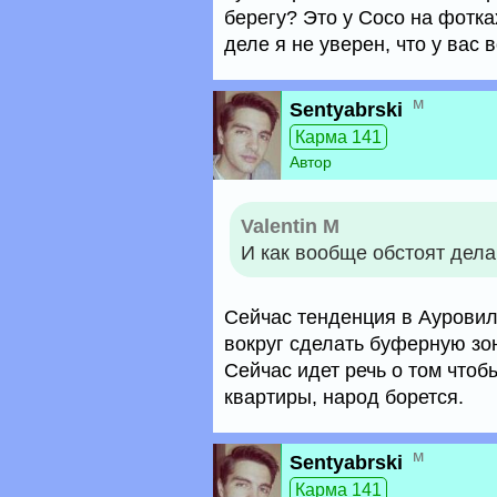
берегу? Это у Сосо на фотка
деле я не уверен, что у вас 
м
Sentyabrski
Карма 141
Автор
Valentin M
И как вообще обстоят дела
Сейчас тенденция в Ауровиле
вокруг сделать буферную зону
Сейчас идет речь о том чтоб
квартиры, народ борется.
м
Sentyabrski
Карма 141