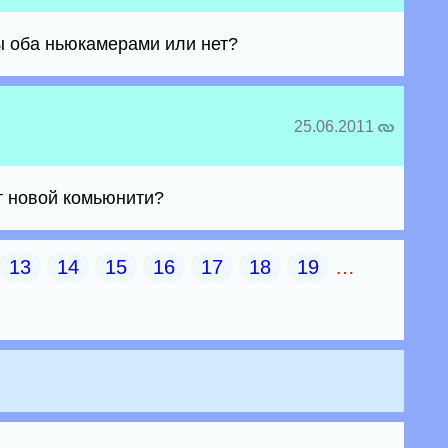
вы оба ньюкамерами или нет?
25.06.2011
т новой комьюнити?
13
14
15
16
17
18
19
…