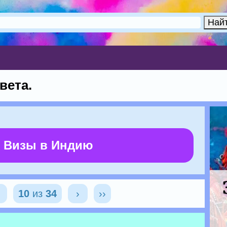
вета.
 Визы в Индию
‹
10
из
34
›
››