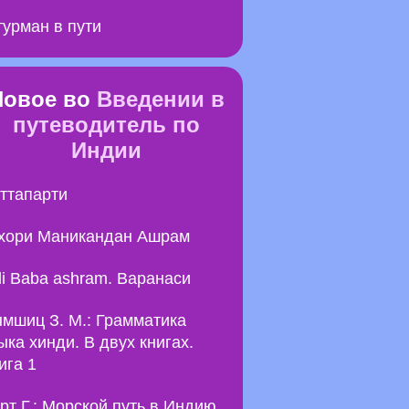
урман в пути
Новое во
Введении в
путеводитель по
Индии
ттапарти
хори Маникандан Ашрам
li Baba ashram. Варанаси
мшиц З. М.: Грамматика
ыка хинди. В двух книгах.
ига 1
рт Г.: Морской путь в Индию