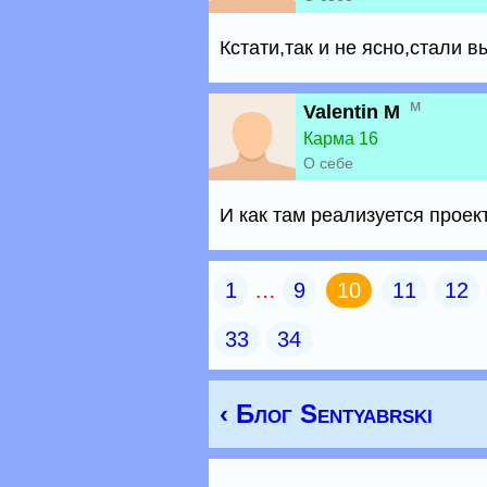
Кстати,так и не ясно,стали 
м
Valentin M
Карма 16
О себе
И как там реализуется проек
1
…
9
10
11
12
33
34
‹ Блог Sentyabrski