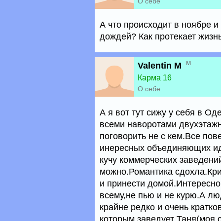
О себе
А что происходит в ноябре и
дождей? Как протекает жизн
м
Valentin M
Карма 16
О себе
А я вот тут сижу у себя в О
всеми наворотами двухэтажн
поговорить не с кем.Все пов
инересных объединяющих ид
кучу коммерческих заведений
можно.Романтика сдохла.Кри
и принести домой.Интересно
всему,не пью и не курю.А лю
крайне редко и очень кратк
которым заведует Таня(моя 