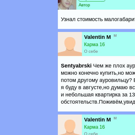
Автор
Узнал стоимость малогабарит
м
Valentin M
Карма 16
О себе
Sentyabrski
Чем же плох аур
можно конечно купить,но мож
потом другому ауровильцу? В
я буду в августе,но думаю в
и небольшая квартирка за 13,
обстоятельств.Поживём,увид
м
Valentin M
Карма 16
О себе