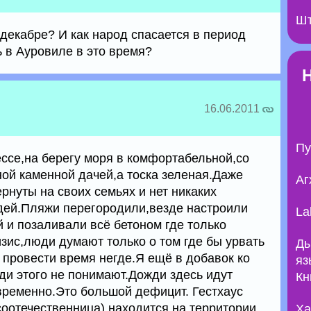
Шт
 декабре? И как народ спасается в период
ь в Ауровиле в это время?
16.06.2011
Пу
дессе,на берегу моря в комфортабельной,со
ой каменной дачей,а тоска зеленая.Даже
Аг
ернуты на своих семьях и нет никаких
ей.Пляжи перегородили,везде настроили
La
 и позаливали всё бетоном где только
зис,люди думают только о том где бы урвать
Ды
 провести время негде.Я ещё в добавок ко
яз
ди этого не понимают.Дожди здесь идут
Кн
овременно.Это большой дефицит. Гестхаус
соотечественница),находится на территории
Ха