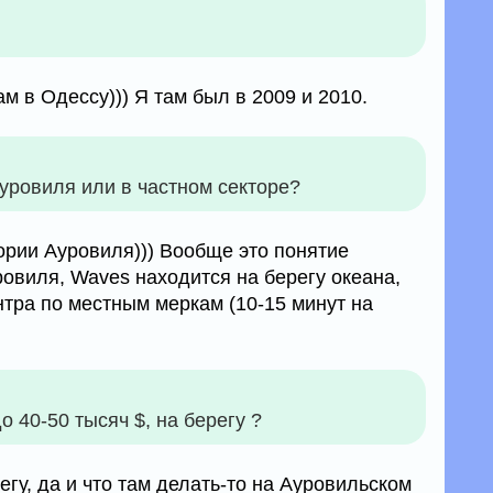
ам в Одессу))) Я там был в 2009 и 2010.
уровиля или в частном секторе?
ории Ауровиля))) Вообще это понятие
овиля, Waves находится на берегу океана,
нтра по местным меркам (10-15 минут на
о 40-50 тысяч $, на берегу ?
егу, да и что там делать-то на Ауровильском