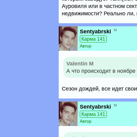
Ауровиля или в частном сект
недвижимости? Реально ли, к
м
Sentyabrski
Карма 141
Автор
Valentin M
А что происходит в ноябре
Сезон дождей, все идет сво
м
Sentyabrski
Карма 141
Автор