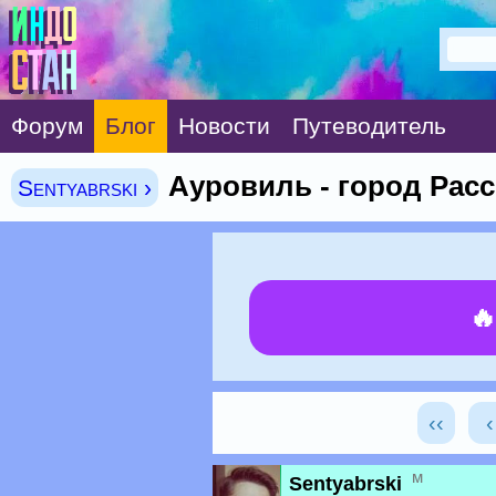
Форум
Блог
Новости
Путеводитель
Ауровиль - город Расс
Sentyabrski ›

‹‹
м
Sentyabrski