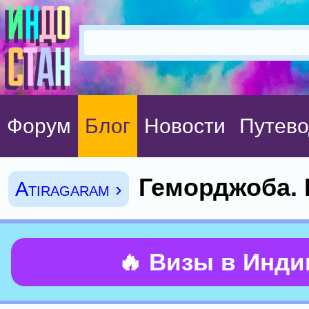
Форум
Блог
Новости
Путево
Геморджоба. 
Atiragaram ›
🔥 Визы в Инд