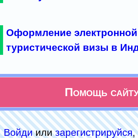
Оформление электронной
туристической визы в Ин
Помощь сайт
Войди
или
зарeгиcтpируйся
,