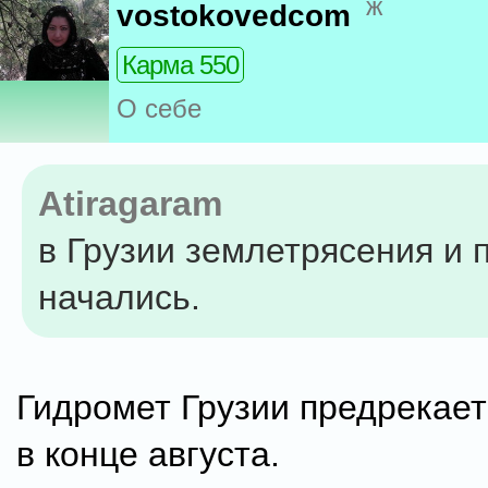
ж
vostokovedcom
Карма 550
О себе
Atiragaram
в Грузии землетрясения и 
начались.
Гидромет Грузии предрекае
в конце августа.