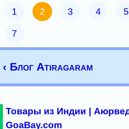
1
2
3
4
5
7
‹ Блог Atiragaram
Товары из Индии | Аюрвед
GoaBay.com