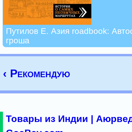
Путилов Е. Азия roadbook: Авто
гроша
‹ Рекомендую
Товары из Индии | Аюрвед