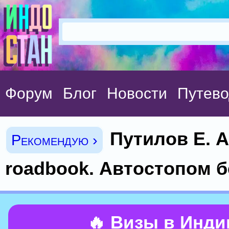
Форум
Блог
Новости
Путево
Путилов Е. 
Рекомендую ›
roadbook. Автостопом б
🔥 Визы в Инд