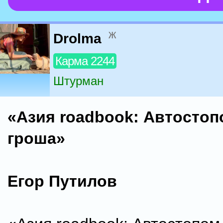
ж
Drolma
Карма 2244
Штурман
«Азия roadbook: Автостоп
гроша»
Егор Путилов