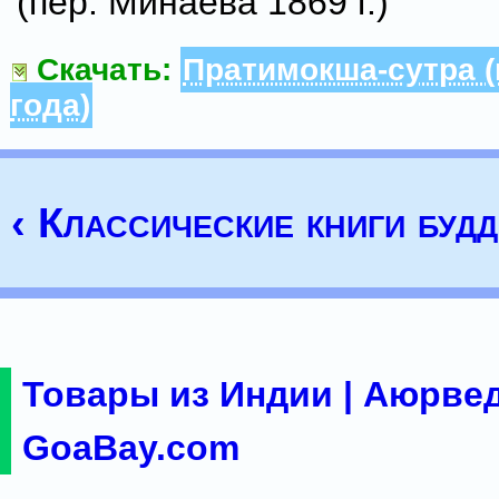
(пер. Минаева 1869 г.)
Скачать:
Пратимокша-сутра (
года)
‹ Классические книги буд
Товары из Индии | Аюрвед
GoaBay.com