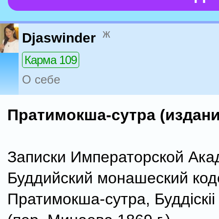
ж
Djaswinder
Карма 109
О себе
Пратимокша-сутра (издани
Записки Императорской Ака
Буддийский монашеский код
Пратимокша-сутра, Буддiскii