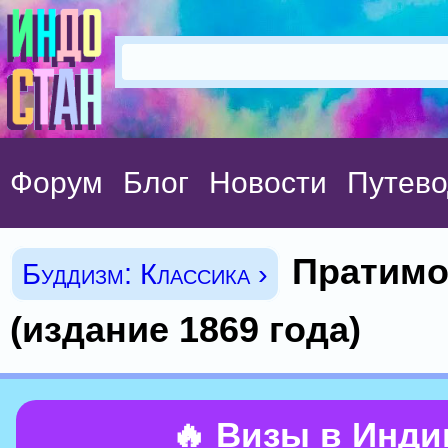
Форум
Блог
Новости
Путево
Пратимо
Буддизм: Классика ›
(издание 1869 года)
🔥 Визы в Инд