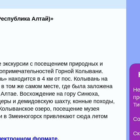
Республика Алтай)»
 экскурсии с посещением природных и
топримечательностей Горной Колывани.
» находится в 4 км от пос. Колывань на
и в том же самом месте, где была заложена
Не
 Алтае. Восхождение на гору Синюха,
пр
еры и демидовскую шахту, конные походы,
Ти
 Колыванское озеро, посещение музея
ии в Змеиногорск привлекают сюда летом
Со
Ск
электронном формате.