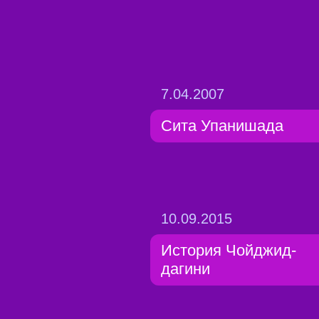
7.04.2007
Сита Упанишада
10.09.2015
История Чойджид-
дагини