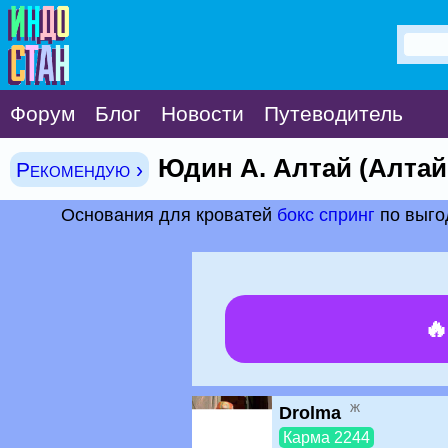
Форум
Блог
Новости
Путеводитель
Юдин А. Алтай (Алтай
Рекомендую ›
Основания для кроватей
бокс спринг
по выго

ж
Drolma
Карма 2244