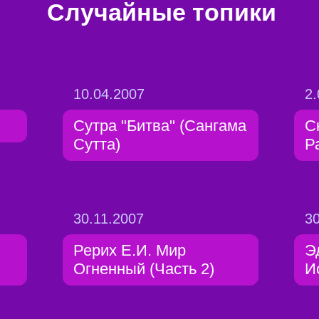
Случайные топики
10.04.2007
2.
Сутра "Битва" (Сангама
С
Сутта)
Р
30.11.2007
30
Рерих Е.И. Мир
Э
Огненный (Часть 2)
И