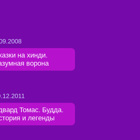
09.2008
казки на хинди.
азумная ворона
.12.2011
двард Томас. Будда.
стория и легенды