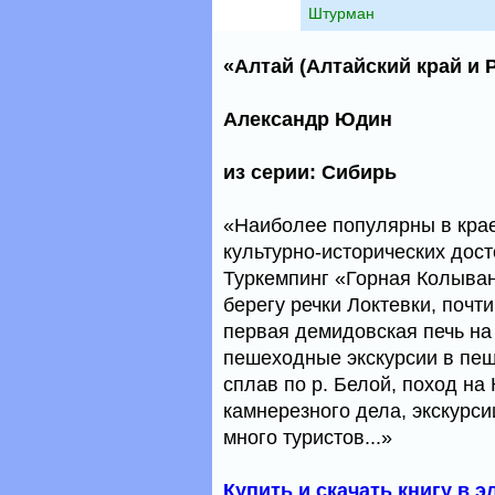
Штурман
«Алтай (Алтайский край и 
Александр Юдин
из серии: Сибирь
«Наиболее популярны в крае
культурно-исторических дос
Туркемпинг «Горная Колывань
берегу речки Локтевки, почт
первая демидовская печь на
пешеходные экскурсии в пещ
сплав по р. Белой, поход на
камнерезного дела, экскурс
много туристов...»
Купить и скачать книгу в 