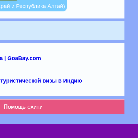
край и Республика Алтай)
а | GoaBay.com
туристической визы в Индию
Помощь сайту