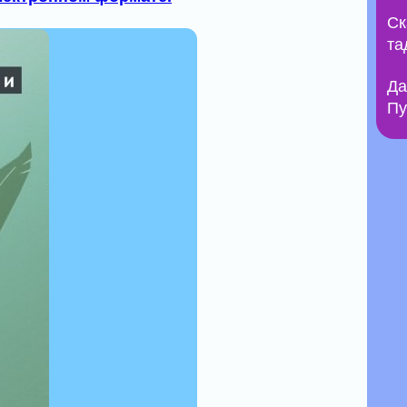
Ск
та
Да
Пу