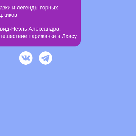
азки и легенды горных
джиков
вид-Неэль Александра.
тешествие парижанки в Лхасу