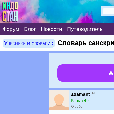
Форум
Блог
Новости
Путеводитель
Словарь санскри
Учебники и словари ›

м
adamant
Карма 49
О себе