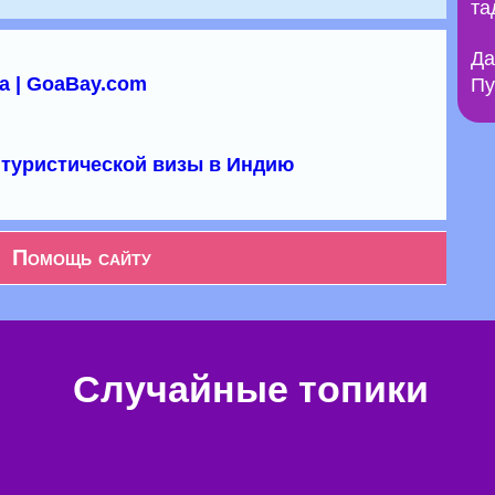
та
Да
а | GoaBay.com
Пу
туристической визы в Индию
Помощь сайту
Случайные топики