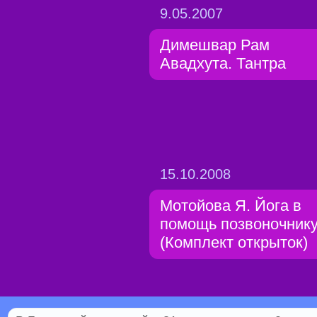
9.05.2007
Димешвар Рам
Авадхута. Тантра
15.10.2008
Мотойова Я. Йога в
помощь позвоночник
(Комплект открыток)