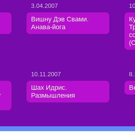
3.04.2007
10
Вишну Дэв Свами.
К
Анава-йога
Т
с
(
10.11.2007
8.
Шах Идрис.
В
у
Размышления