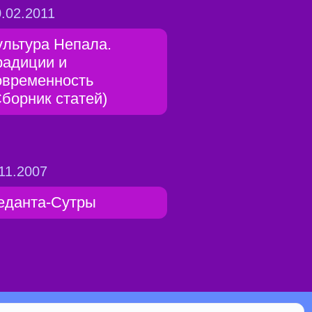
.02.2011
ультура Непала.
радиции и
овременность
Сборник статей)
11.2007
еданта-Сутры