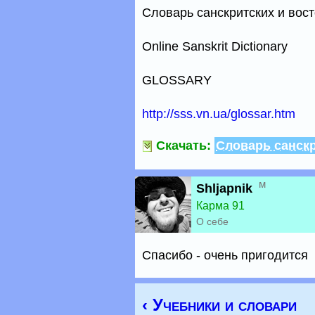
Словарь санскритских и вос
Online Sanskrit Dictionary
GLOSSARY
http://sss.vn.ua/glossar.htm
Скачать:
Словарь санскр
м
Shljapnik
Карма 91
О себе
Спасибо - очень пригодится
‹ Учебники и словари