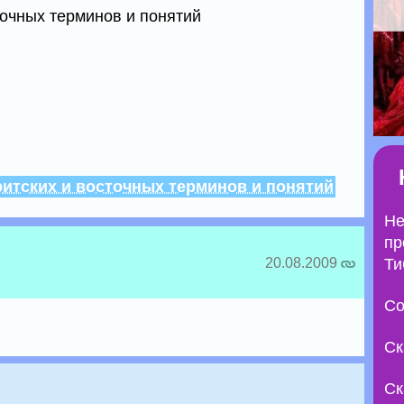
точных терминов и понятий
итских и восточных терминов и понятий
Не
пр
20.08.2009
Ти
Со
Ск
Ск