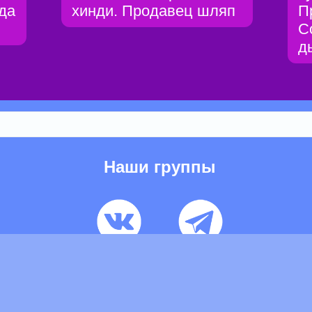
да
хинди. Продавец шляп
П
С
д
Наши группы
ьзовательское соглашение
Pеклaма
Контакты