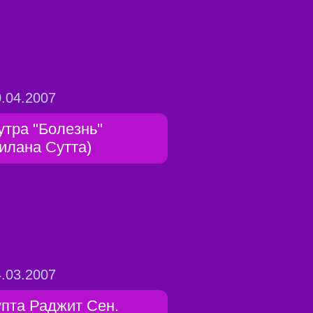
.04.2007
утра "Болезнь"
Гилана Сутта)
.03.2007
упта Раджит Сен.