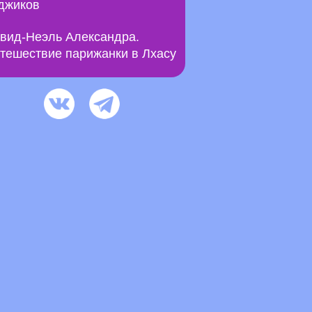
джиков
вид-Неэль Александра.
тешествие парижанки в Лхасу