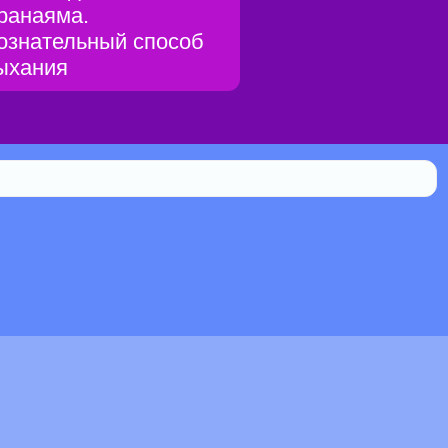
ранаяма.
ознательный способ
ыхания
Библиотека
0.024% мистической силы