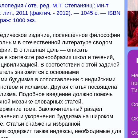
опедия / отв. ред. М.Т. Степанянц ; Ин-т
лит., 2011 (фактич. - 2012). — 1045 с. — ISBN
раж: 1000 экз.
педическое издание, посвященное философии
олным в отечественной литературе сводом
фии. Его главная цель — описать
 в контексте разнообразия школ и течений,
цивилизацией. В соответствии с этой задачей
татель знакомится с основными
Не
ми буддизма в сопоставлении с индийскими
пр
анством и исламом. Другая статья посвящена
Ти
ализма. Подобное введение должно помочь
жной мозаике словарных статей,
Со
ержание тома. Заключительный раздел
анения и укоренения буддизма на широком
Ск
е. Статьи снабжены избранной
ия содержит также индексы, необходимые для
Ск