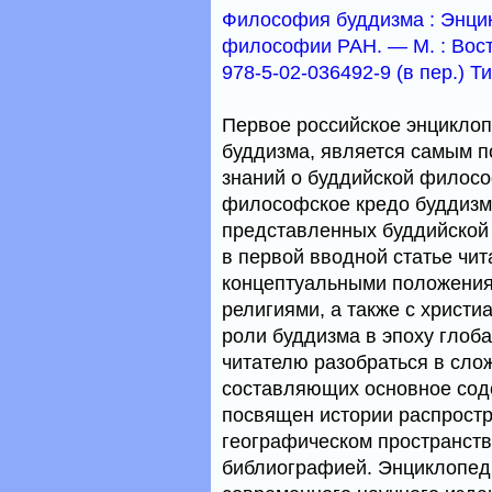
Философия буддизма : Энцикл
философии РАН. — М. : Вост. 
978-5-02-036492-9 (в пер.) Ти
Первое российское энцикло
буддизма, является самым п
знаний о буддийской филосо
философское кредо буддизма
представленных буддийской 
в первой вводной статье чи
концептуальными положения
религиями, а также с христи
роли буддизма в эпоху глоб
читателю разобраться в сло
составляющих основное сод
посвящен истории распростр
географическом пространств
библиографией. Энциклопед