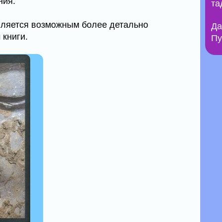
ния.
та
ляется возможным более детально
Да
 книги.
Пу