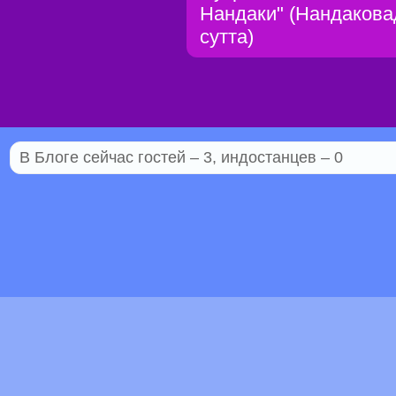
Нандаки" (Нандакова
сутта)
В Блоге сейчас гостей – 3, индостанцев – 0
© 2005–2026 Индостан.гуру
18+
Пол