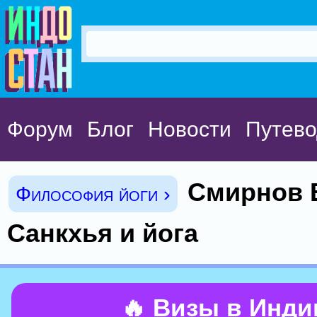
Форум
Блог
Новости
Путево
Смирнов 
Философия йоги ›
Санкхья и йога
🔥 Визы в Инд