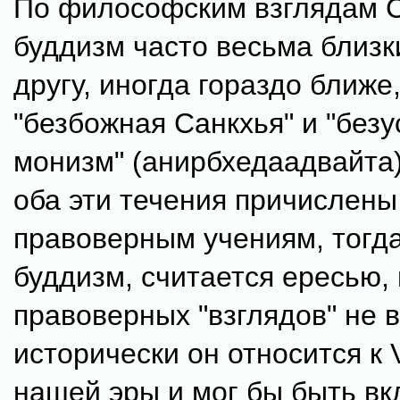
По философским взглядам С
буддизм часто весьма близки
другу, иногда гораздо ближе
"безбожная Санкхья" и "без
монизм" (анирбхедаадвайта)
оба эти течения причислены
правоверным учениям, тогда
буддизм, считается ересью, 
правоверных "взглядов" не в
исторически он относится к V
нашей эры и мог бы быть вк