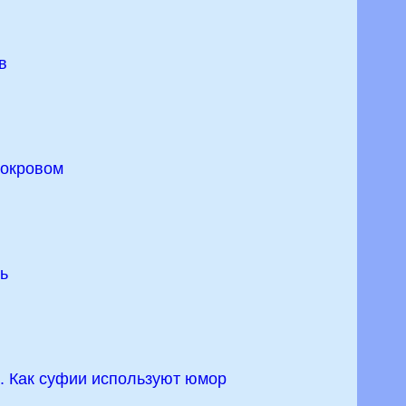
в
покровом
ь
. Как суфии используют юмор