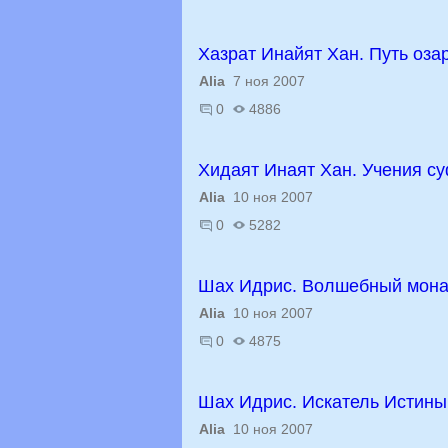
Хазрат Инайят Хан. Путь оза
Alia
7 ноя 2007
0
4886
Хидаят Инаят Хан. Учения с
Alia
10 ноя 2007
0
5282
Шах Идрис. Волшебный мона
Alia
10 ноя 2007
0
4875
Шах Идрис. Искатель Истины
Alia
10 ноя 2007