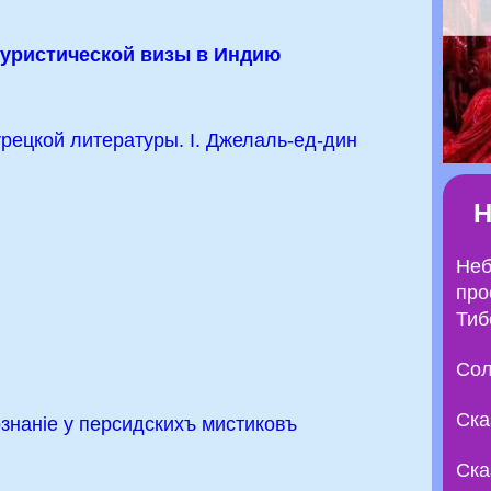
уристической визы в Индию
урецкой литературы. I. Джелаль-ед-дин
Н
Неб
про
Тиб
Сол
Ска
ознаніе у персидскихъ мистиковъ
Ска