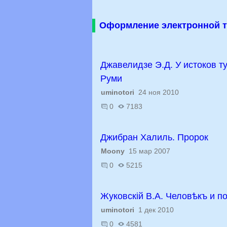
Оформление электронной т
Джавелидзе Э.Д. У истоков т
Руми
uminotori
24 ноя 2010
0
7183
Джибран Халиль. Пророк
Moony
15 мар 2007
0
5215
Жуковскій B.А. Человѣкъ и п
uminotori
1 дек 2010
0
4581