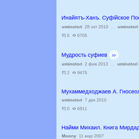
Инайятъ-Ханъ. Суфійское По
uminotori
28 окт 2010 …
uminotori
5
6705
Мудрость суфиев
››
uminotori
2 фев 2013 …
uminotori
2
9475
Мухаммедходжаев А. Гносео
uminotori
7 дек 2010
0
6911
Найми Михаил. Книга Мирда
Moony
11 мар 2007