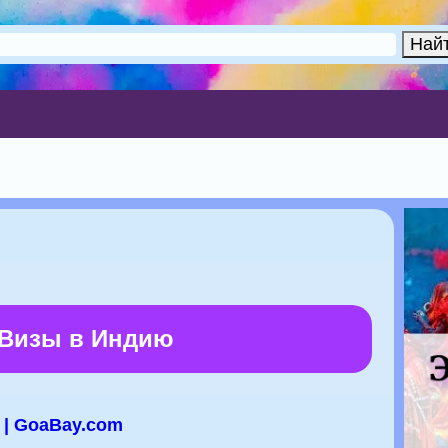
 Визы в Индию
 | GoaBay.com