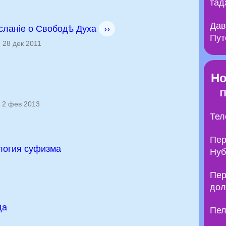
тад
Дав
сланіе о Свободѣ Духа
››
Пут
28 дек 2011
Но
2 фев 2013
Тел
Пер
логия суфизма
Нуб
Пер
дол
да
Пел