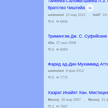
Танеева-Саломатшаева Л.З. 
братство Чиштийа
››
uminotori
22 мар 2012 …
Ira07
24 
6
6845
Тримингэм Дж. С. Суфийские
Alia
27 июн 2008
0
6059
Фарид ад-Дин Мухаммад Атт
uminotori
8 фев 2012
0
7775
Хазрат Инайят Хан. Мистициз
Moony
26 мар 2007 …
Moony
21 ф
2
7507