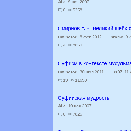
Alia
9 ноя 2007
0
5358
Смирнов А.В. Великий шейх 
uminotori
8 фев 2012 …
promo
9 ф
4
8859
Суфизм в контексте мусульма
uminotori
30 июл 2011 …
Ira07
11 
19
11659
Суфийская мудрость
Alia
10 ноя 2007
0
7825