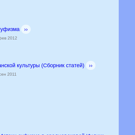
суфизма
››
ев 2012
нской культуры (Сборник статей)
››
сен 2011