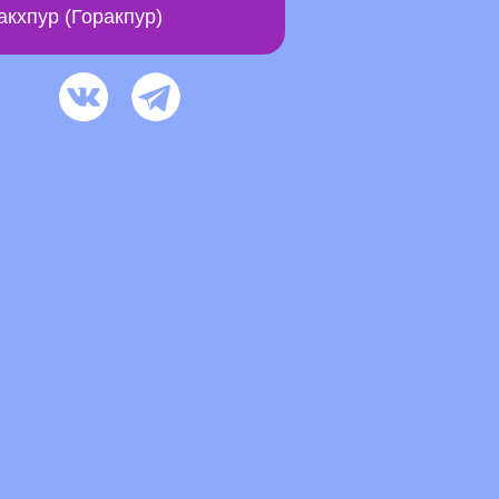
акхпур (Горакпур)