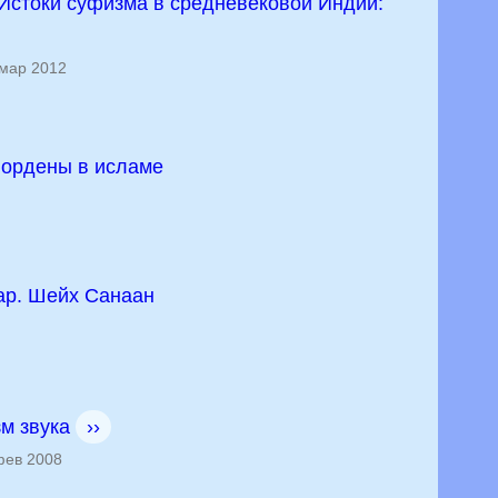
Истоки суфизма в средневековой Индии:
мар 2012
 ордены в исламе
ар. Шейх Санаан
м звука
››
ев 2008