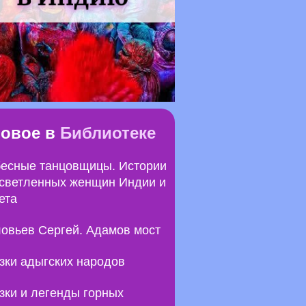
овое в
Библиотеке
есные танцовщицы. Истории
светленных женщин Индии и
ета
овьев Сергей. Адамов мост
зки адыгских народов
зки и легенды горных