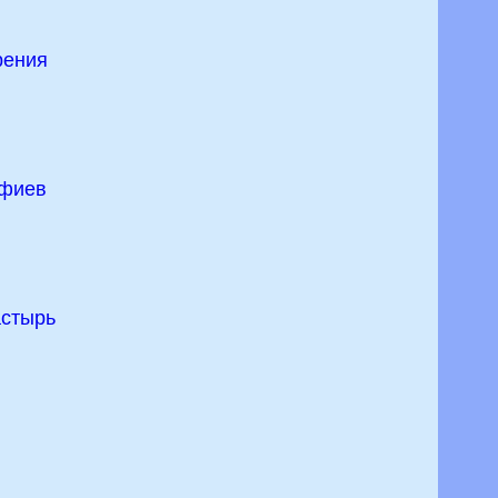
рения
уфиев
стырь