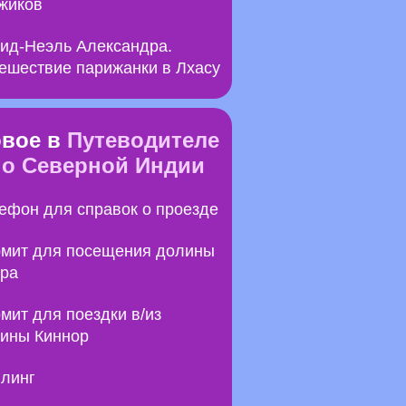
жиков
ид-Неэль Александра.
ешествие парижанки в Лхасу
вое в
Путеводителе
по Северной Индии
ефон для справок о проезде
мит для посещения долины
ра
мит для поездки в/из
ины Киннор
линг