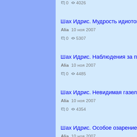
0
4026
Шах Идрис. Мудрость идиото
Alia
10 ноя 2007
0
5307
Шах Идрис. Наблюдения за 
Alia
10 ноя 2007
0
4485
Шах Идрис. Невидимая газел
Alia
10 ноя 2007
0
4354
Шах Идрис. Особое озарение
Alia
10 ноя 2007