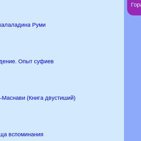
Гор
жалаладина Руми
дение. Опыт суфиев
-Маснави (Книга двустиший)
ща вспоминания