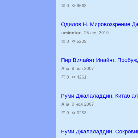
0
9663
Одилов Н. Мировоззрение Д
uminotori
25 ноя 2010
0
5209
Пир Вилайят Инайят. Пробуж
Alia
9 ноя 2007
0
4261
Руми Джалаладдин. Китаб ал
Alia
9 ноя 2007
0
6253
Руми Джалаладдин. Сокрови