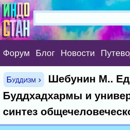
Форум
Блог
Новости
Путево
Шебунин М.. Е
Буддизм ›
Буддхадхармы и униве
синтез общечеловечес