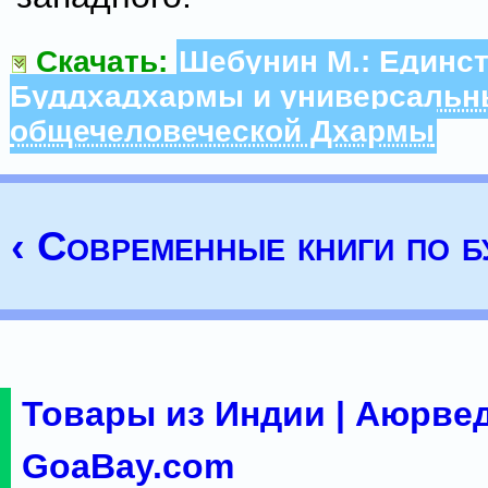
Скачать:
Шебунин М.: Единс
Буддхадхармы и универсальн
общечеловеческой Дхармы
‹ Современные книги по б
Товары из Индии | Аюрвед
GoaBay.com