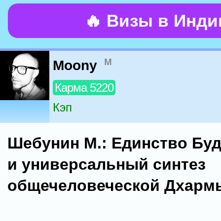
🔥 Визы в Инд
м
Moony
Карма 5220
Кэп
Шебунин М.: Единство Бу
и универсальный синтез
общечеловеческой Дхарм