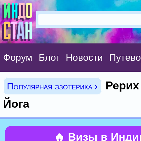
Форум
Блог
Новости
Путево
Рерих 
Популярная эзотерика ›
Йога
🔥 Визы в Инд