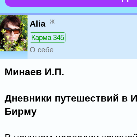
ж
Alia
Карма 345
О себе
Минаев И.П.
Дневники путешествий в 
Бирму