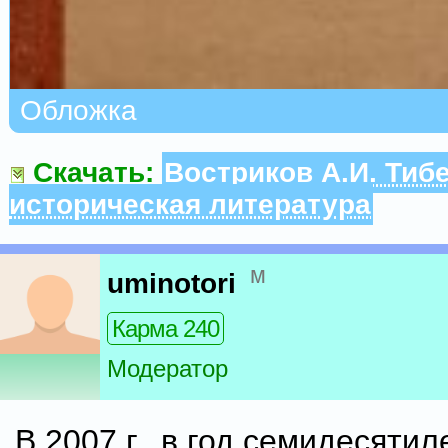
Обложка
Скачать:
Востриков А.И. Тиб
историческая литература
м
uminotori
Карма 240
Модератор
В 2007 г., в год семидесятил