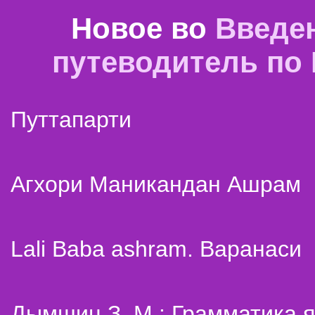
Новое во
Введе
путеводитель по
Путтапарти
Агхори Маникандан Ашрам
Lali Baba ashram. Варанаси
Дымшиц З. М.: Грамматика я