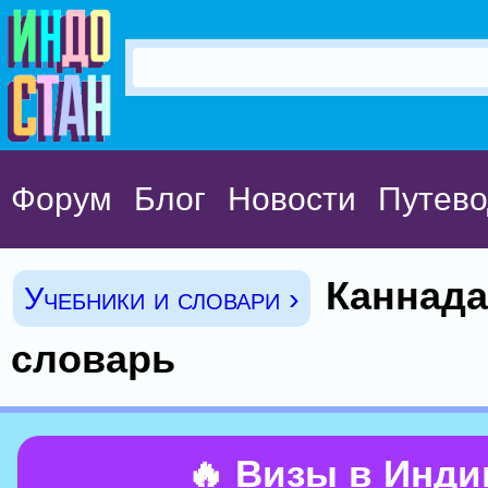
Форум
Блог
Новости
Путево
Каннада
Учебники и словари ›
словарь
🔥 Визы в Инд