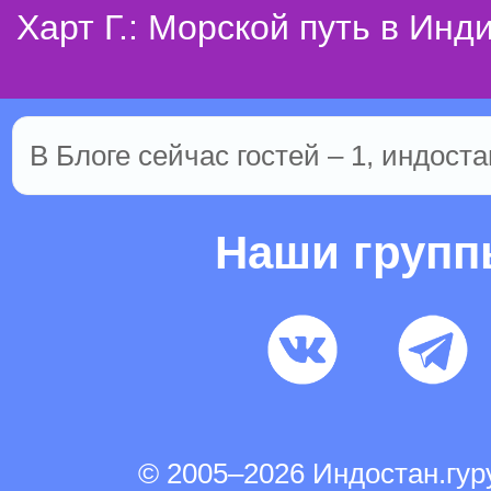
Харт Г.: Морской путь в Инд
В Блоге сейчас гостей – 1, индоста
Наши груп
© 2005–2026 Индостан.гу