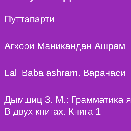
Путтапарти
Агхори Маникандан Ашрам
Lali Baba ashram. Варанаси
Дымшиц З. М.: Грамматика я
В двух книгах. Книга 1