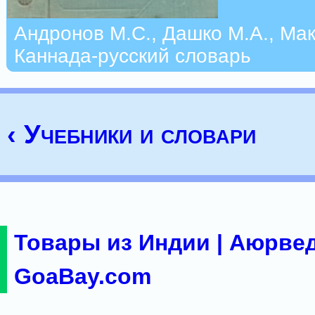
Андронов М.С., Дашко М.А., Мак
Каннада-русский словарь
‹ Учебники и словари
Товары из Индии | Аюрвед
GoaBay.com