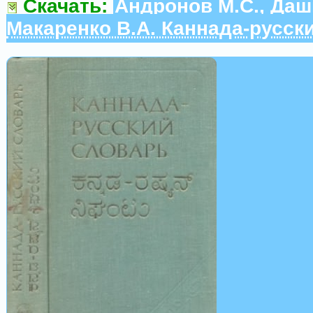
Скачать:
Андронов М.С., Дашк
Макаренко В.А. Каннада-русск