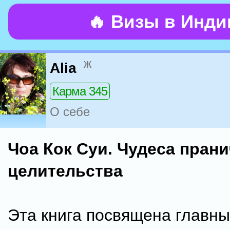
🔥 Визы в Инд
ж
Alia
Карма 345
О себе
Чоа Кок Суи. Чудеса пран
целительства
Эта книга посвящена главн