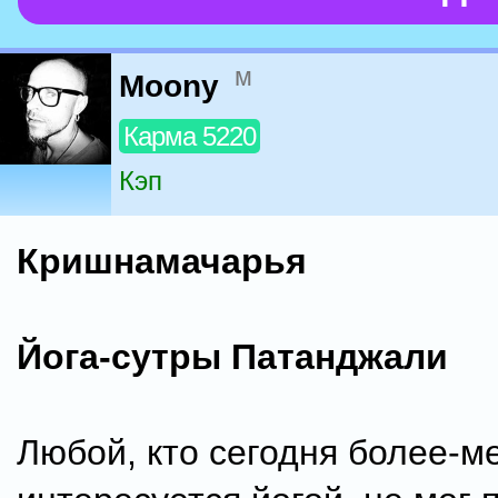
м
Moony
Карма 5220
Кэп
Кришнамачарья
Йога-сутры Патанджали
Любой, кто сегодня более-м