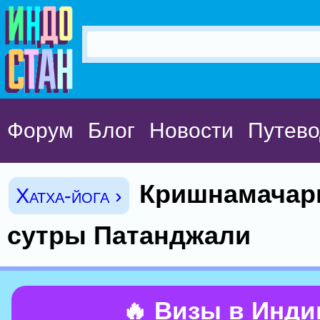
Форум
Блог
Новости
Путево
Кришнамачарь
Хатха-йога ›
сутры Патанджали
🔥 Визы в Инд