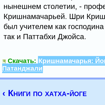
нынешнем столетии, - проф
Кришнамачарьей. Шри Кри
был учителем как господина
так и Паттабхи Джойса.
Скачать:
Кришнамачарья: Йо
Патанджали
‹ Книги по хатха-йоге