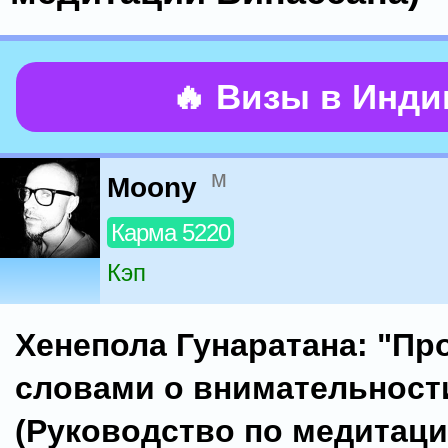
🔥 Визы в Инд
м
Moony
Карма 5220
Кэп
Хенепола Гунаратана: "П
словами о внимательност
(Руководство по медитац