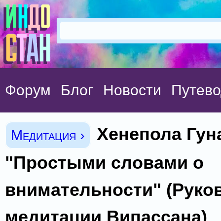
Форум
Блог
Новости
Путево
Хенепола Гун
Медитация ›
"Простыми словами о
внимательности" (Руко
медитации Випассана)