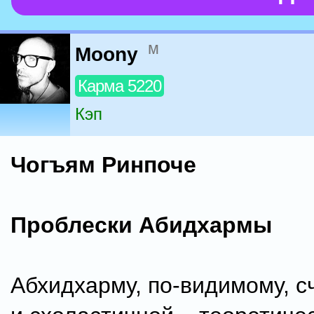
м
Moony
Карма 5220
Кэп
Чогъям Ринпоче
Проблески Абидхармы
Абхидхарму, по-видимому, с