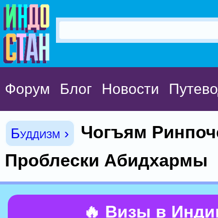
Форум
Блог
Новости
Путево
Чогъям Ринпоч
Буддизм ›
Проблески Абидхармы
🔥 Визы в Инд