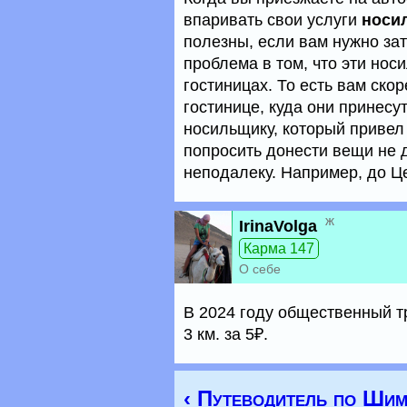
впаривать свои услуги
носи
полезны, если вам нужно зат
проблема в том, что эти но
гостиницах. То есть вам ско
гостинице, куда они принесу
носильщику, который привел 
попросить донести вещи не д
неподалеку. Например, до Ц
ж
IrinaVolga
Карма 147
О себе
В 2024 году общественный тр
3 км. за 5₽.
‹ Путеводитель по Ши