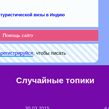
туристической визы в Индию
Помощь сайту
арeгиcтpируйся
, чтобы писать
Случайные топики
30.03.2015
4.