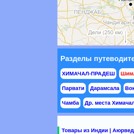
Разделы путеводит
ХИМАЧАЛ-ПРАДЕШ
Шим
Парвати
Дарамсала
Во
Чамба
Др. места Химача
Товары из Индии | Аюрвед