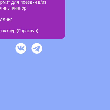
рмит для поездки в/из
лины Киннор
ллинг
ракхпур (Горакпур)