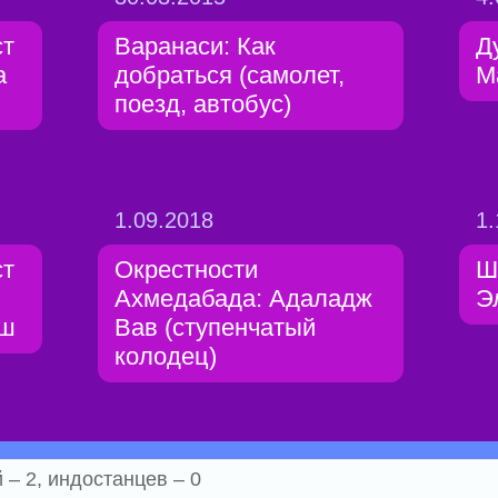
ст
Варанаси: Как
Д
а
добраться (самолет,
М
поезд, автобус)
1.09.2018
1.
ст
Окрестности
Ш
Ахмедабада: Адаладж
Э
хш
Вав (ступенчатый
колодец)
– 2, индостанцев – 0