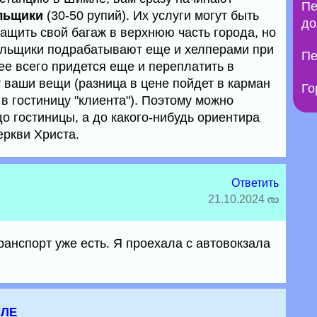
Пе
льщики
(30-50 рупий). Их услуги могут быть
до
ащить свой багаж в верхнюю часть города, но
сильщики подрабатывают еще и хелперами при
Пе
рее всего придется еще и переплатить в
т ваши вещи (разница в цене пойдет в карман
Го
в гостиницу "клиента"). Поэтому можно
о гостиницы, а до какого-нибудь ориентира
еркви Христа.
Ответить
21.10.2024
анспорт уже есть. Я проехала с автовокзала
мле