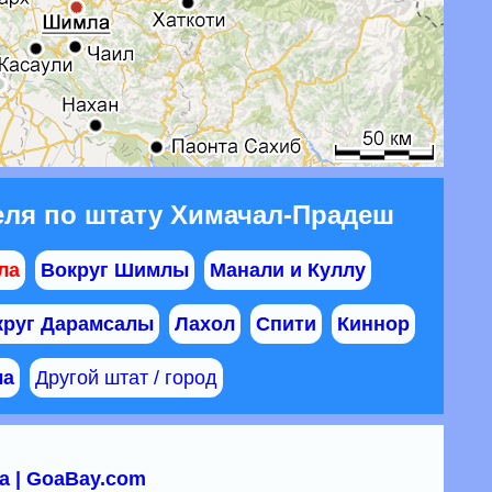
еля по штату Химачал-Прадеш
ла
Вокруг Шимлы
Манали и Куллу
круг Дарамсалы
Лахол
Спити
Киннор
ла
Другой штат / город
а | GoaBay.com