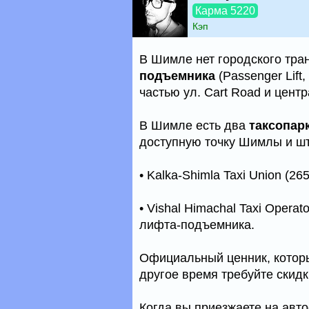
Карма 5220
Кэп
В Шимле нет городского тра
подъемника
(Passenger Lift,
частью ул. Cart Road и цент
В Шимле есть два
таксопар
доступную точку Шимлы и ш
• Kalka-Shimla Taxi Union (2
• Vishal Himachal Taxi Operat
лифта-подъемника.
Официальный ценник, который
другое время требуйте скидк
Когда вы приезжаете на авт