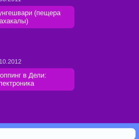
унгешвари (пещера
ахакалы)
10.2012
оппинг в Дели:
лектроника