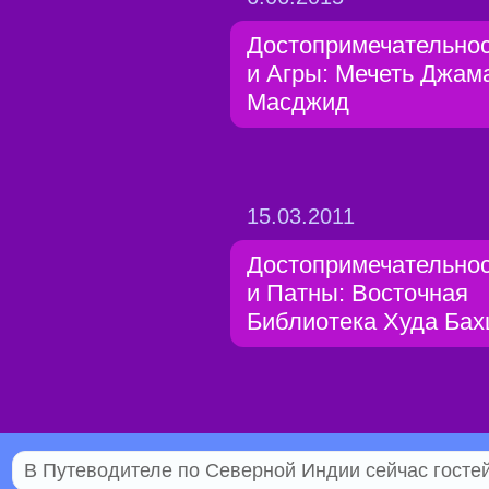
Достопримечательно
и Агры: Мечеть Джам
Масджид
15.03.2011
Достопримечательно
и Патны: Восточная
Библиотека Худа Ба
В Путеводителе по Северной Индии сейчас гостей 