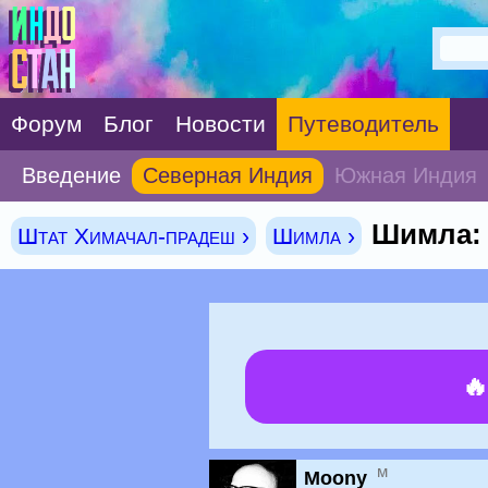
Форум
Блог
Новости
Путеводитель
Введение
Северная Индия
Южная Индия
Шимла: 
Штат Химачал-прадеш ›
Шимла ›

м
Moony