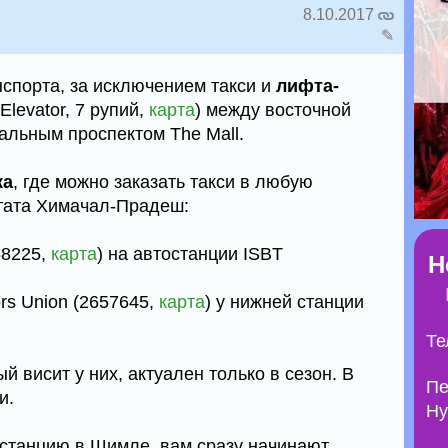
8.10.2017
✎
нспорта, за исключением такси и
лифта-
 Elevator, 7 рупий,
карта
) между восточной
ральным проспектом The Mall.
ка
, где можно заказать такси в любую
тата Химачал-Прадеш:
658225,
карта
) на автостанции ISBT
Н
ors Union (2657645,
карта
) у нижней станции
Те
 висит у них, актуален только в сезон. В
Пе
и.
Ну
останцию в Шимле, вам сразу начинают