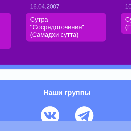
16.04.2007
10
Сутра
С
"Сосpедоточение"
(
(Самадхи сутта)
Наши группы