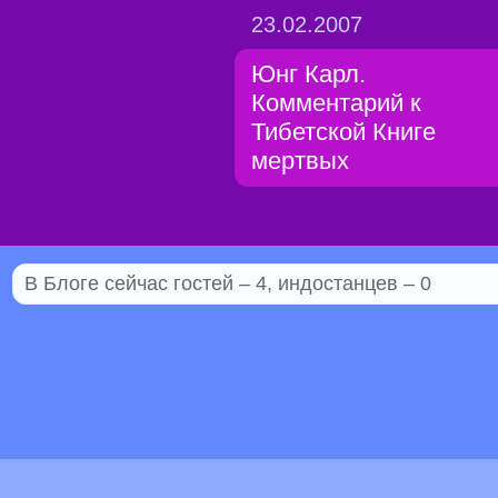
23.02.2007
Юнг Карл.
Комментарий к
Тибетской Книге
мертвых
В Блоге сейчас гостей – 4, индостанцев – 0