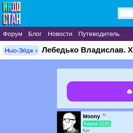
Форум
Блог
Новости
Путеводитель
Лебедько Владислав. Х
Нью-Эйдж ›

м
Moony
Карма 5220
Кэп