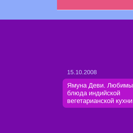
15.10.2008
Ямуна Деви. Любимы
блюда индийской
вегетарианской кухни