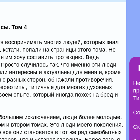
сы. Том 4
я воспринимать многих людей, которых знал
, кстати, попали на страницы этого тома. Не
 я им хочу составить протекцию. Ведь
 Просто случилось так, что именно эти люди
ли интересны и актуальны для меня и, кроме
 с разных сторон, обнажали противоречия,
Не
ереотипы, типичные для многих духовных
пр
воем опыте, который иногда похож на бред и
Ти
Со
небольшим исключением, люди более молодые,
вом и втором томах. Это люди моего поколения,
Ск
то все они становятся в тот же ряд самобытных
теров, что и «старая гвардия». Более того, я