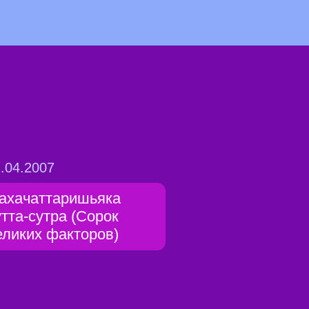
.04.2007
ахачаттаришьяка
утта-сутра (Сорок
еликих факторов)