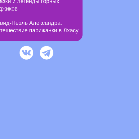
азки и легенды горных
джиков
вид-Неэль Александра.
тешествие парижанки в Лхасу