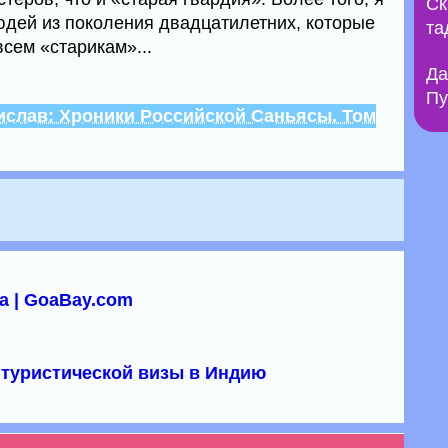
Ск
дей из поколения двадцатилетних, которые
та
сем «старикам»...
Да
Пу
ислав: Хроники Российской Саньясы. Том
а | GoaBay.com
туристической визы в Индию