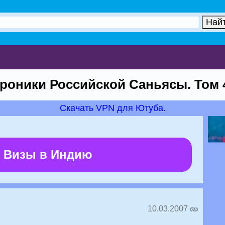
роники Российской Саньясы. Том 
Скачать VPN для Ютуба.
 Визы в Индию
10.03.2007