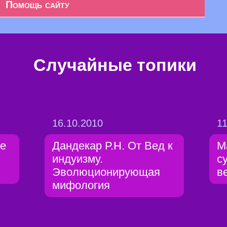
Помощь сайту
Случайные топики
16.10.2010
11
е
Дандекар Р.Н. От Вед к
М
индуизму.
с
Эволюционирующая
в
мифология