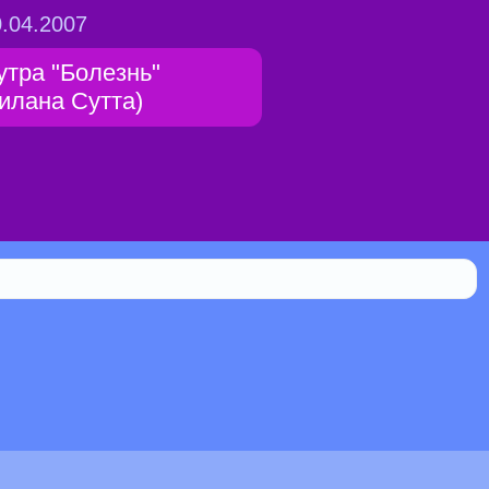
.04.2007
утра "Болезнь"
Гилана Сутта)