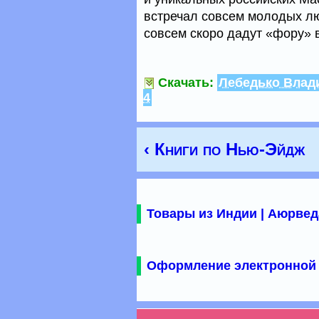
встречал совсем молодых лю
совсем скоро дадут «фору» в
Скачать:
Лебедько Влад
4
‹ Книги по Нью-Эйдж
Товары из Индии | Аюрвед
Оформление электронной 