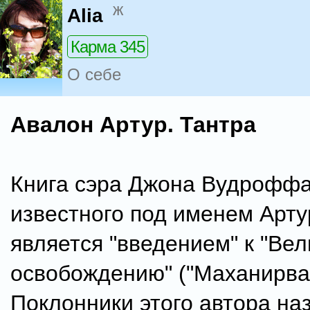
ж
Alia
Карма 345
О себе
Авалон Артур. Тантра
Книга сэра Джона Вудроффа
известного под именем Арту
является "введением" к "Ве
освобождению" ("Маханирван
Поклонники этого автора на