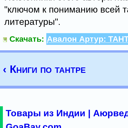
"ключом к пониманию всей 
литературы".
Скачать:
Авалон Артур: ТАН
‹ Книги по тантре
Товары из Индии | Аюрвед
GoaBay.com