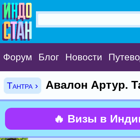
Форум
Блог
Новости
Путево
Авалон Артур. Т
Тантра ›
🔥 Визы в Инд