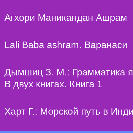
Агхори Маникандан Ашрам
Lali Baba ashram. Варанаси
Дымшиц З. М.: Грамматика я
В двух книгах. Книга 1
Харт Г.: Морской путь в Инд