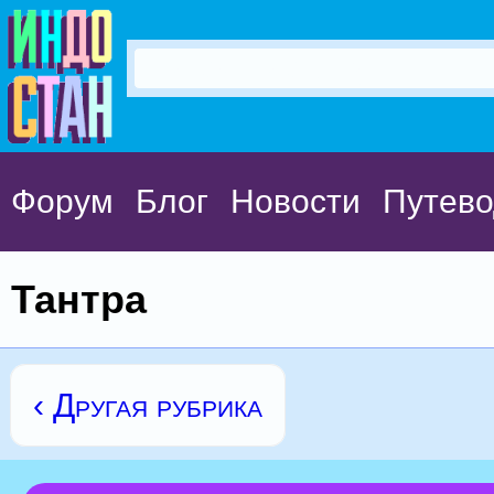
Форум
Блог
Новости
Путево
Тантра
‹ Другая рубрика