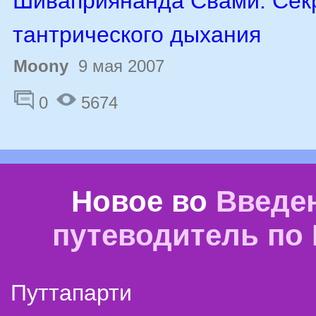
Шиваприянанда Свами. Сек
тантрического дыхания
Moony
9 мая 2007
0
5674
Новое во
Введе
путеводитель по
Путтапарти