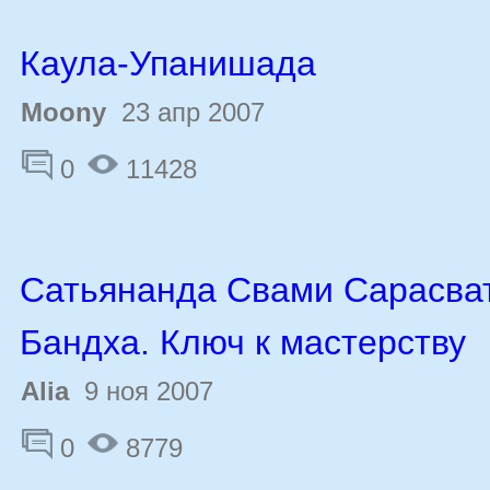
Каула-Упанишада
Moony
23 апр 2007
0
11428
Сатьянанда Свами Сарасват
Бандха. Ключ к мастерству
Alia
9 ноя 2007
0
8779