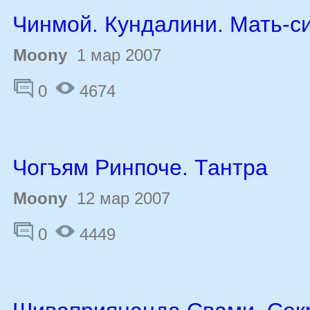
Чинмой. Кундалини. Мать-с
Moony
1 мар 2007
0
4674
Чогъям Ринпоче. Тантра
Moony
12 мар 2007
0
4449