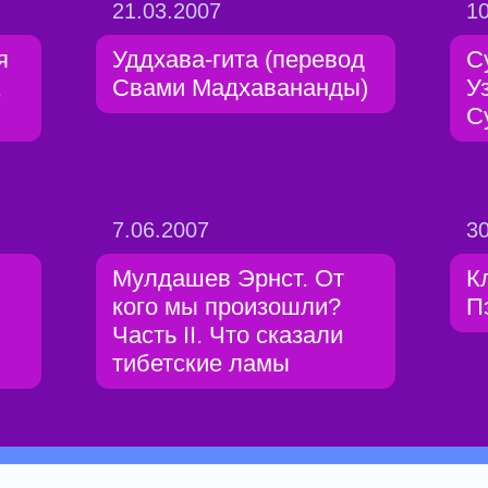
21.03.2007
10
я
Уддхава-гита (перевод
С
,
Свами Мадхавананды)
У
С
7.06.2007
30
Мулдашев Эрнст. От
К
кого мы произошли?
П
Часть II. Что сказали
тибетские ламы