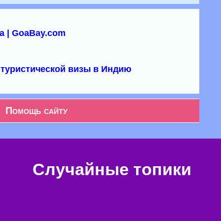
а | GoaBay.com
туристической визы в Индию
Помощь сайту
Случайные топики