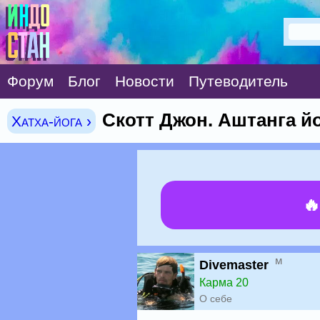
Форум
Блог
Новости
Путеводитель
Скотт Джон. Аштанга й
Хатха-йога ›

м
Divemaster
Карма 20
О себе