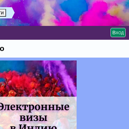
Вход
во