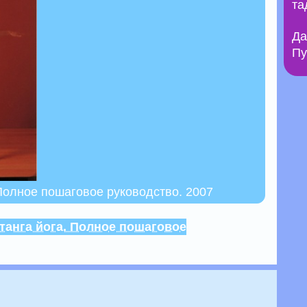
та
Да
Пу
 Полное пошаговое руководство. 2007
танга йога. Полное пошаговое