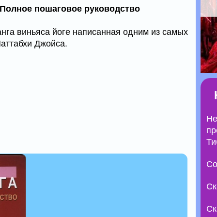
. Полное пошаговое руководство
анга виньяса йоге написанная одним из самых
Паттабхи Джойса.
Не
пр
Ти
Со
Ск
Ск