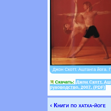
Джон Скотт. Аштанга йога.
Скачать:
Джон Скотт. Аш
руководство. 2007. (PDF)
‹ Книги по хатха-йоге