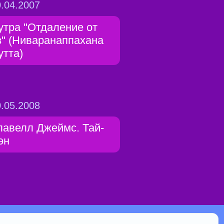
.04.2007
утра "Отдаление от
з" (Ниваранаппахана
утта)
.05.2008
лавелл Джеймс. Тай-
эн