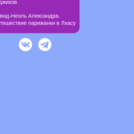
джиков
вид-Неэль Александра.
тешествие парижанки в Лхасу