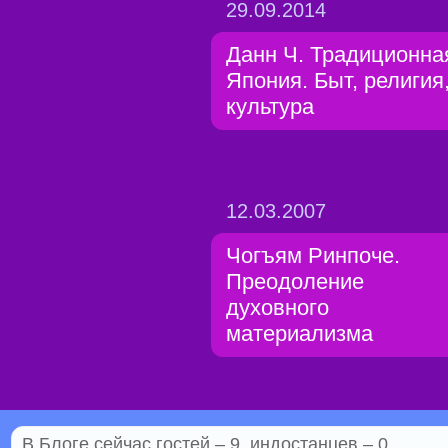
29.09.2014
Данн Ч. Традиционна
Япония. Быт, религия
культура
12.03.2007
Чогъям Ринпоче.
Преодоление
духовного
материализма
В Блоге сейчас гостей – 9, индостанцев – 0