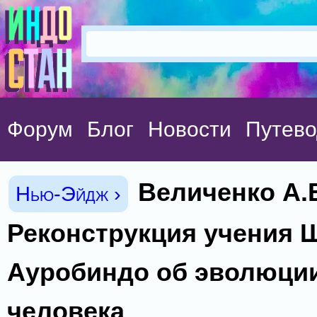
Форум
Блог
Новости
Путево
Величенко А.
Нью-Эйдж ›
Реконструкция учения 
Ауробиндо об эволюции
человека