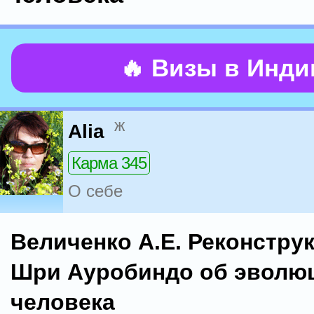
🔥 Визы в Инд
ж
Alia
Карма 345
О себе
Величенко А.Е. Реконстру
Шри Ауробиндо об эволю
человека