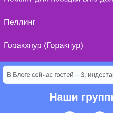
Пеллинг
Горакхпур (Горакпур)
В Блоге сейчас гостей – 3, индоста
Наши груп