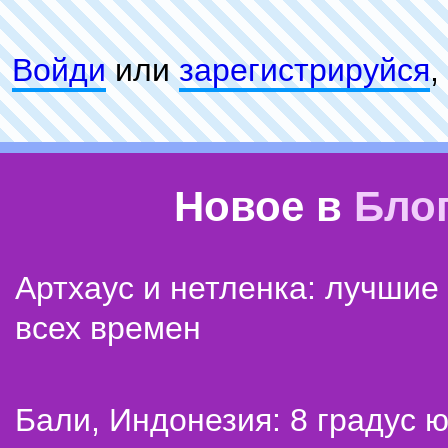
Войди
или
зарeгиcтpируйся
,
Новое в
Бло
Артхаус и нетленка: лучши
всех времен
Бали, Индонезия: 8 градус 