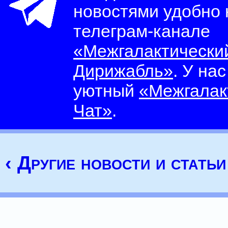
новостями удобно
телеграм-канале
«Межгалактически
Дирижабль»
. У на
уютный
«Межгалак
Чат»
.
‹ Другие новости и статьи