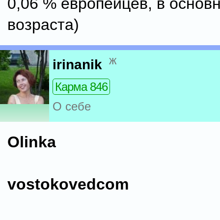
0,06 % европейцев, в основ
возраста)
ж
irinanik
Карма 846
О себе
Olinka
vostokovedcom