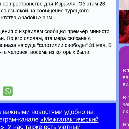
ное пространство для Израиля. Об этом 28
 со ссылкой на сообщение турецкого
тства Anadolu Ajansı.
щения с Израилем сообщил премьер-министр
. По его словам, эта мера связана с
ецназа на суда "флотилии свободы" 31 мая. В
ять человек, восемь из которых были
Вл
вв
ви
В 
че
а важными новостями удобно на
их
еграм-канале
«Межгалактический
На
ь»
. У нас также есть уютный