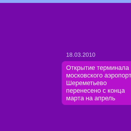
18.03.2010
Открытие терминала
московского аэропор
Шереметьево
перенесено с конца
марта на апрель