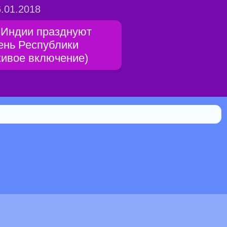
.01.2018
 Индии празднуют
ень Республики
живое включение)