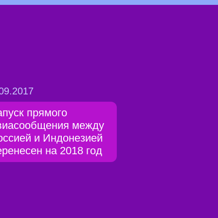
09.2017
апуск прямого
виасообщения между
оссией и Индонезией
еренесен на 2018 год