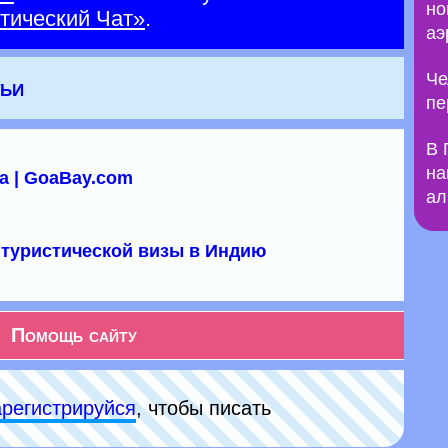
но
тический Чат»
.
аэ
Че
тьи
пе
В 
на
а | GoaBay.com
ал
туристической визы в Индию
Помощь сайту
арeгиcтpируйся
, чтобы писать