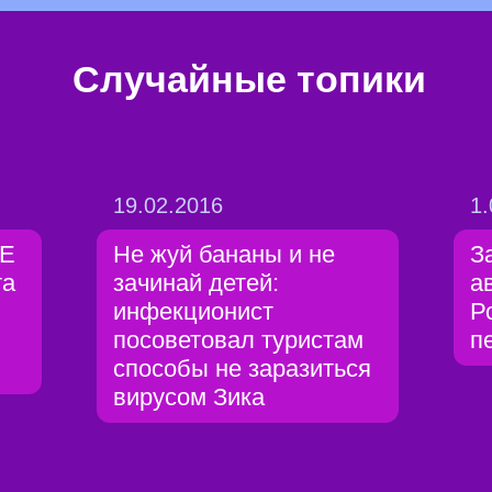
Случайные топики
19.02.2016
1.
 Е
Не жуй бананы и не
З
та
зачинай детей:
а
инфекционист
Р
посоветовал туристам
п
способы не заразиться
вирусом Зика