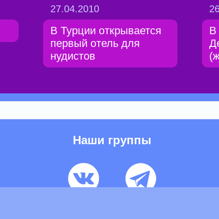
27.04.2010
26
В Турции открывается
В
первый отель для
Д
нудистов
(
Наши группы