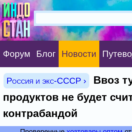
Форум
Блог
Новости
Путево
Ввоз т
Россия и экс-СССР ›
продуктов не будет счи
контрабандой
Проверенные
хозтовары оптом
от