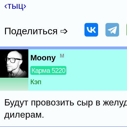
‹тыц›
Поделиться ➩
м
Moony
Карма 5220
Кэп
Будут провозить сыр в желу
дилерам.