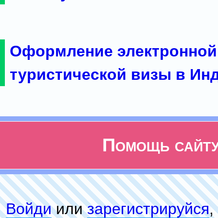
Оформление электронной
туристической визы в Ин
Помощь сайт
Войди
или
зарeгиcтpируйся
,