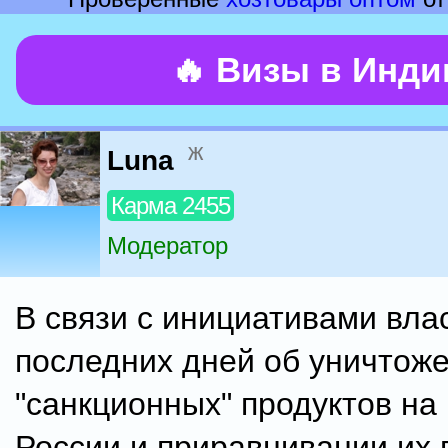
🔥 Визы в Инд
ж
Luna
Карма 2455
Модератор
В связи с инициативами вла
последних дней об уничтож
"санкционных" продуктов на
России и приравнивании их 