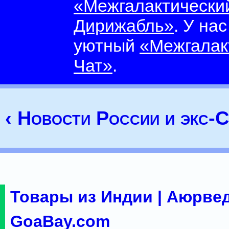
«Межгалактически
Дирижабль»
. У на
уютный
«Межгалак
Чат»
.
‹ Новости России и экс
Товары из Индии | Аюрвед
GoaBay.com