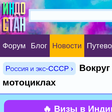
Форум
Блог
Новости
Путево
Вокруг
Россия и экс-СССР ›
мотоциклах
🔥 Визы в Инд