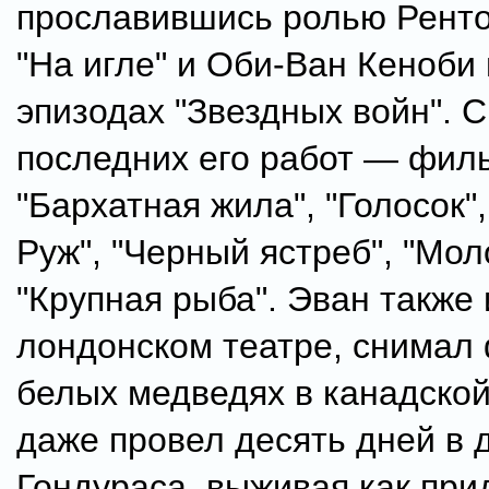
прославившись ролью Рент
"На игле" и Оби-Ван Кеноби 
эпизодах "Звездных войн". 
последних его работ — фил
"Бархатная жила", "Голосок"
Руж", "Черный ястреб", "Мо
"Крупная рыба". Эван также 
лондонском театре, снимал
белых медведях в канадской
даже провел десять дней в 
Гондураса, выживая как при