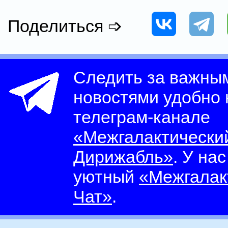
Поделиться ➩
Следить за важны
новостями удобно
телеграм-канале
«Межгалактически
Дирижабль»
. У на
уютный
«Межгалак
Чат»
.