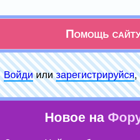
Помощь сайт
Войди
или
зарeгиcтpируйся
,
Новое на
Фор